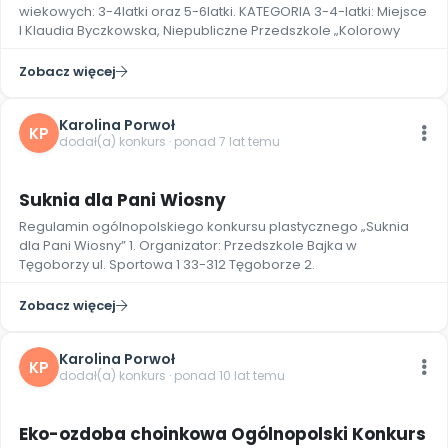
Promocje
wiekowych: 3-4latki oraz 5-6latki. KATEGORIA 3-4-latki: Miejsce
I Klaudia Byczkowska, Niepubliczne Przedszkole „Kolorowy
Pomoc
Zobacz więcej
Karolina Porwoł
KP
dodał(a) konkurs · ponad 7 lat temu
Suknia dla Pani Wiosny
Regulamin ogólnopolskiego konkursu plastycznego „Suknia
dla Pani Wiosny” 1. Organizator: Przedszkole Bajka w
Tęgoborzy ul. Sportowa 1 33-312 Tęgoborze 2.
Zobacz więcej
Karolina Porwoł
KP
dodał(a) konkurs · ponad 10 lat temu
Eko-ozdoba choinkowa Ogólnopolski Konkurs