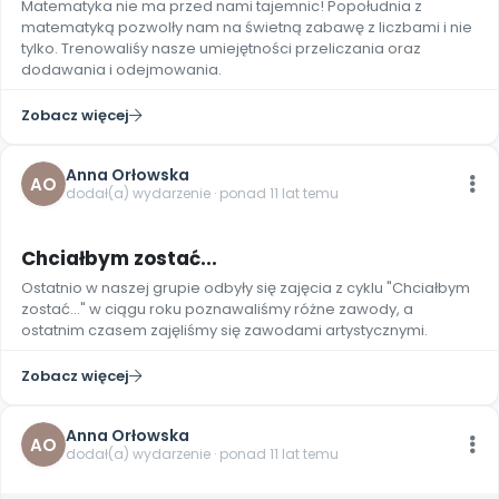
Matematyka nie ma przed nami tajemnic! Popołudnia z
Promocje
matematyką pozwolły nam na świetną zabawę z liczbami i nie
Pomoc
tylko. Trenowaliśy nasze umiejętności przeliczania oraz
dodawania i odejmowania.
Zobacz więcej
Anna Orłowska
AO
dodał(a) wydarzenie · ponad 11 lat temu
Chciałbym zostać...
Ostatnio w naszej grupie odbyły się zajęcia z cyklu "Chciałbym
zostać..." w ciągu roku poznawaliśmy różne zawody, a
ostatnim czasem zajęliśmy się zawodami artystycznymi.
Zobacz więcej
Anna Orłowska
AO
dodał(a) wydarzenie · ponad 11 lat temu