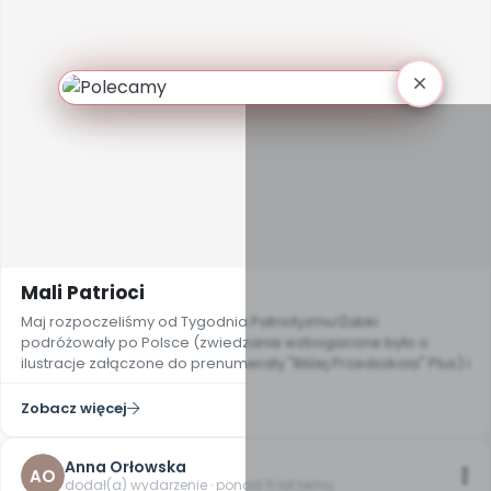
Mali Patrioci
Maj rozpoczeliśmy od Tygodnia Patriotyzmu!Żabki
podróżowały po Polsce (zwiedzanie wzbogacone było o
ilustracje załączone do prenumeraty "Bliżej Przedszkola" Plus) i
Zobacz więcej
Anna Orłowska
AO
dodał(a) wydarzenie · ponad 11 lat temu