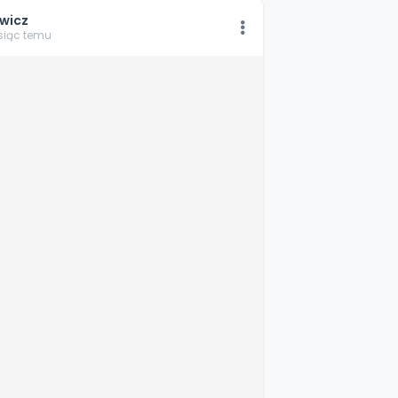
wicz
esiąc temu