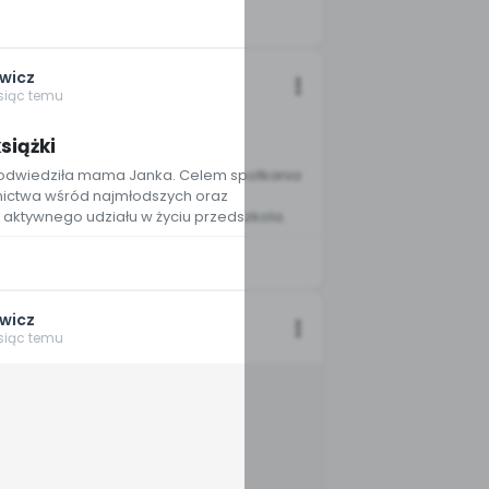
wicz
esiąc temu
4
siążki
 odwiedziła mama Janka. Celem spotkania
nictwa wśród najmłodszych oraz
aktywnego udziału w życiu przedszkola.
wicz
esiąc temu