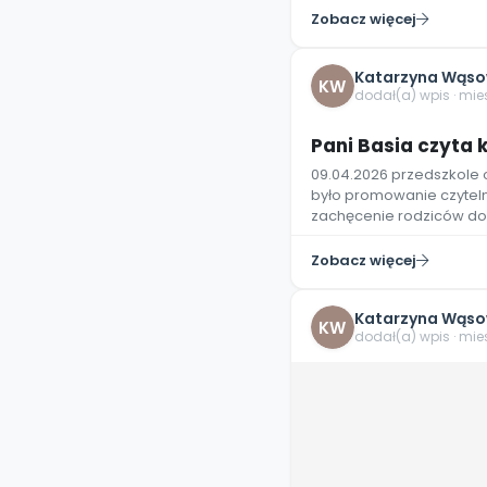
Zobacz więcej
Katarzyna Wąso
KW
dodał(a) wpis · mi
Pani Basia czyta k
09.04.2026 przedszkole
było promowanie czytel
zachęcenie rodziców do 
Zobacz więcej
Katarzyna Wąso
KW
dodał(a) wpis · mi