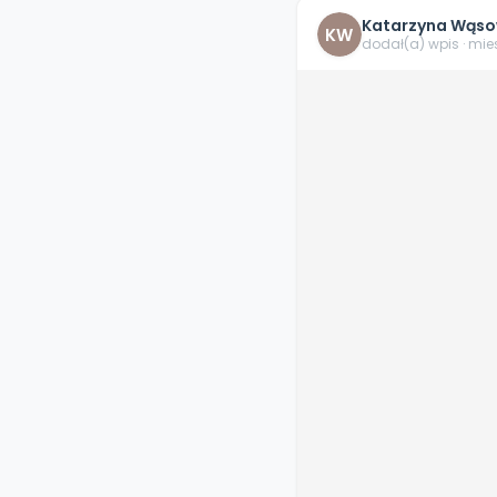
Katarzyna Wąso
KW
dodał(a) wpis · mi