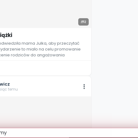
2
iążki
odwiedziła mama Julka, aby przeczytać
 Wydarzenie to miało na celu promowanie
ęcenie rodziców do angażowania
wicz
esiąc temu