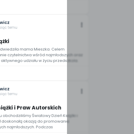
wicz
esiąc temu
2
ążki
 odwiedziła mama Mieszka. Celem
nie czytelnictwa wśród najmłodszych oraz
aktywnego udziału w życiu przedszkola.
wicz
esiąc temu
5
iążki i Praw Autorskich
 obchodziliśmy Światowy Dzień Książki i
był doskonałą okazją do promowania
zych najmłodszych. Podczas