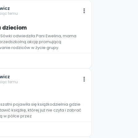
wicz
esiąc temu
5
a dzieciom
ę Sówki odwiedziła Pani Ewelina, mama
w przedszkolną akcję promującą
wanie rodziców w życie grupy.
wicz
esiąc temu
3
szatni pojawiła się książkodzielnia gdzie
ić książkę, której już nie czyta i zabrać
ą w półce przez