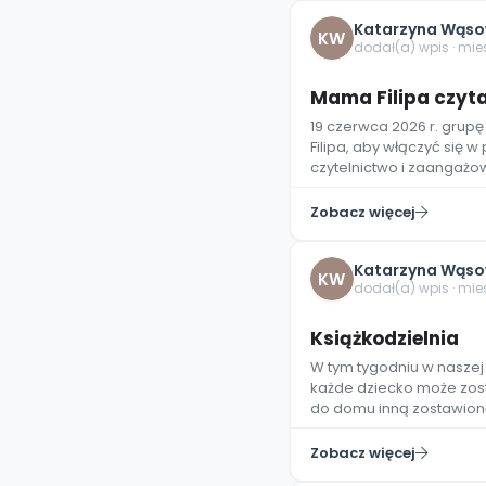
Katarzyna Wąso
KW
dodał(a) wpis · mi
Mama Filipa czyt
19 czerwca 2026 r. grup
Filipa, aby włączyć się 
czytelnictwo i zaangażo
Zobacz więcej
Katarzyna Wąso
KW
dodał(a) wpis · mi
Książkodzielnia
W tym tygodniu w naszej 
każde dziecko może zostaw
do domu inną zostawion
Zobacz więcej