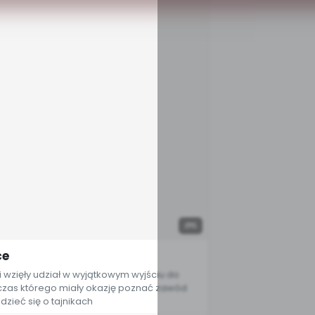
5
ce
 wzięły udział w wyjątkowym wyjściu do
odczas którego miały okazję poznać zawód
dzieć się o tajnikach