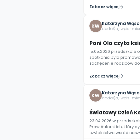
Zobacz więcej
Katarzyna Wąso
KW
dodał(a) wpis · mi
Pani Ola czyta ksi
15.05.2026 przedszkole
spotkania było promowa
zachęcenie rodziców do 
Zobacz więcej
Katarzyna Wąso
KW
dodał(a) wpis · mi
Światowy Dzień Ks
23.04.2026 w przedszkolu
Praw Autorskich, który 
czytelnictwa wśród nas