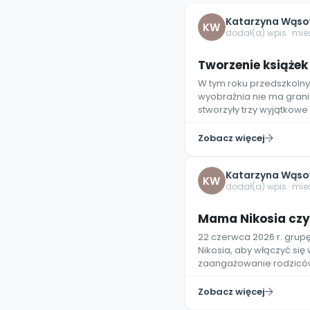
online lub stacjonarnie.
Szko
Film
Wygr
Społeczność
Strona główna
Poznaj pakiet MAX
Wszystkie projekty
Skontaktuj się
Wit
Katarzyna Wąso
KW
O miesięczniku
O Akademii
+48 12 631 04 10
Zdro
dodał(a) wpis · mi
Zam
Kio
kontakt@blizejprzedszkola.pl
Szko
E-wy
Tworzenie książek
Doo
W tym roku przedszkolny
Pozn
wyobraźnia nie ma gran
Akredyt
stworzyły trzy wyjątkowe
Wydanie l
∞
Pakiet 
Dodaj wpis
Sen
Akademia Edu
Pełen dostęp
Zob
Testuj przez 7 dni
Patr
Zobacz więcej
Strefy, k
przedłużenie a
NP.5470.4.20
Zam
Zob
Katarzyna Wąso
KW
dodał(a) wpis · mi
Mama Nikosia czyt
22 czerwca 2026 r. grup
Nikosia, aby włączyć się
zaangażowanie rodziców
Zobacz więcej