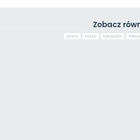
Zobacz równ
proca
kusza
katapulta
trebu