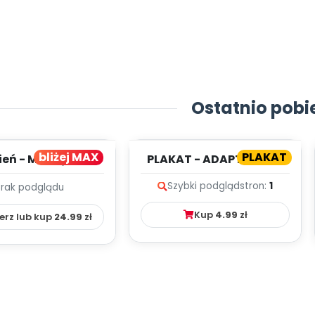
Ostatnio pobi
bliżej MAX
PLAKAT
ień - MIESIĘCZNY
PLAKAT - ADAPTACJA -
PLAN PRACY
PORADNIK DLA RODZICA
Szybki podgląd
stron:
1
Brak podglądu
HOWAWCZO –
YDAKTYC...
Kup
4.99
zł
erz lub kup
24.99
zł