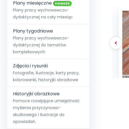
online lub stacjonarnie.
Plany miesięczne
Szko
Film
Wygr
nowość
Społeczność
Strona główna
Poznaj pakiet MAX
Wszystkie projekty
Skontaktuj się
Wit
Plany pracy wychowawczo-
O miesięczniku
O Akademii
+48 12 631 04 10
Zdro
dydaktycznej na cały miesiąc
Zam
Kio
kontakt@blizejprzedszkola.pl
Szko
E-wy
Doo
Plany tygodniowe
Pozn
Plany pracy wychowawczo-
dydaktycznej do tematów
Akredyt
Wydanie l
∞
Pakiet 
Dodaj wpis
Sen
kompleksowych
Akademia Edu
Pełen dostęp
Zob
Testuj przez 7 dni
Patr
Strefy, k
przedłużenie a
NP.5470.4.20
Zdjęcia i rysunki
Zam
Zob
Fotografie, ilustracje, karty pracy,
kolorowanki, historyjki obrazkowe
Historyjki obrazkowe
Pomoce rozwijające umiejętność
myślenia przyczynowo-
skutkowego i ilustracje do
opowiadań.