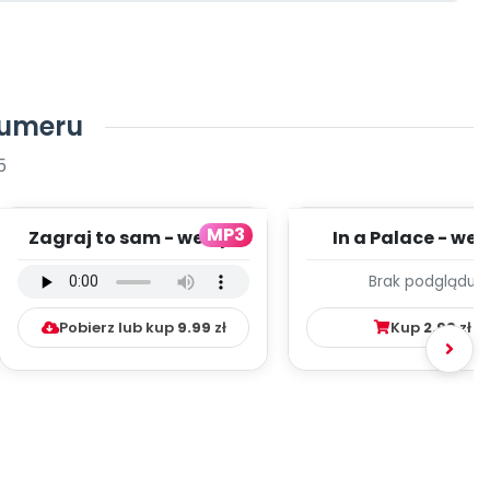
numeru
5
MP3
Zagraj to sam - wersja
In a Palace - wer
instrumentalna (PD,
wokalna (PD, mp
Brak podglądu
mp3)
Pobierz lub kup
9.99
zł
Kup
2.99
zł