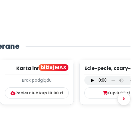
erane
bliżej MAX
Karta innowacji
Ecie-pecie, czary-m
pedagogicznej -
wersja wokalna (
Brak podglądu
Kumpelkowo
mp3)
Pobierz lub kup
19.90
zł
Kup
9.99
zł