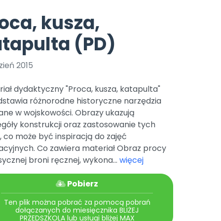
e
y
Gotowa w mniej niż 10 min • 14 dni bez opłat
Zobacz nas na Instagramie
Bliżej Pieska
oca, kusza,
Pomoc zwierzętom
TikTok
tapulta (PD)
Nowości
Zobacz nas na TikToku
wej
Książka (dla) Przedszkolaka
Zapowiedzi
Promowanie czytelnictwa
zień 2015
YouTube
zkoli
Polecamy
Filmy edukacyjne
iał dydaktyczny "Proca, kusza, katapulta"
osk Online.
5 czerwca 2024 r. uzyskała
Promocje
dstawia różnorodne historyczne narzędzia
19 r. Nr decyzji:
ane w wojskowości. Obrazy ukazują
Archiwalne numery
góły konstrukcji oraz zastosowanie tych
, co może być inspiracją do zajęć
Pomoc
acyjnych. Co zawiera materiał Obraz procy
sycznej broni ręcznej, wykona...
więcej
Pobierz
Ten plik można pobrać za pomocą pobrań
dołączanych do miesięcznika BLIŻEJ
PRZEDSZKOLA lub usługi bliżej MAX