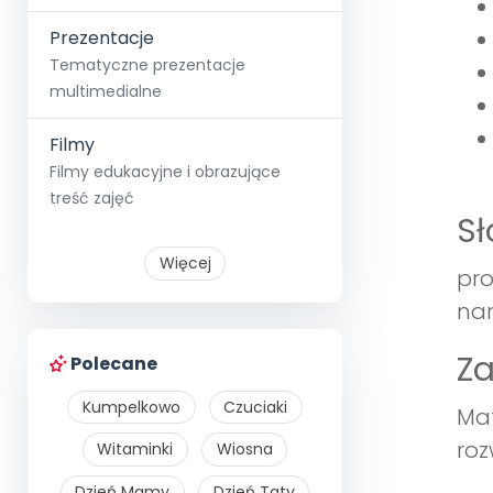
Prezentacje
Tematyczne prezentacje
multimedialne
Filmy
Filmy edukacyjne i obrazujące
treść zajęć
S
Więcej
pro
nar
Z
Polecane
Kumpelkowo
Czuciaki
Mat
roz
Witaminki
Wiosna
Dzień Mamy
Dzień Taty