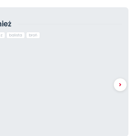
ież
sz
balista
broń