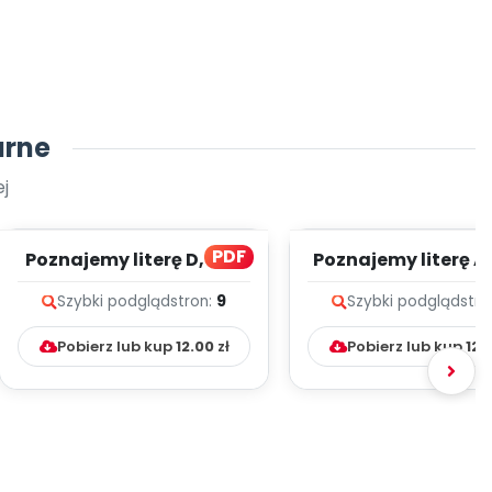
arne
j
PDF
Poznajemy literę D, cz. 1
Poznajemy literę A, 
(PD)
(PD)
Szybki podgląd
stron:
9
Szybki podgląd
stro
Pobierz lub kup
12.00
zł
Pobierz lub kup
12.