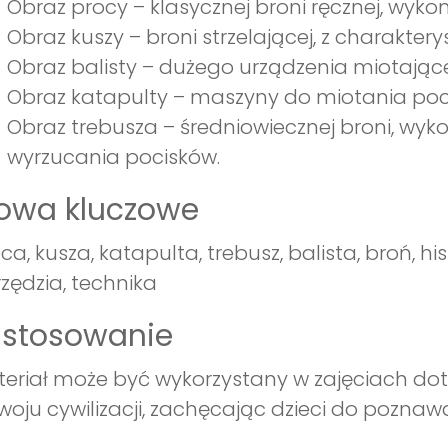
Obraz procy – klasycznej broni ręcznej, wyko
Obraz kuszy – broni strzelającej, z charak
Obraz balisty – dużego urządzenia miotając
Obraz katapulty – maszyny do miotania poc
Obraz trebusza – średniowiecznej broni, wyk
wyrzucania pocisków.
łowa kluczowe
ca, kusza, katapulta, trebusz, balista, broń, hi
zędzia, technika
astosowanie
eriał może być wykorzystany w zajęciach dotyc
woju cywilizacji, zachęcając dzieci do pozna