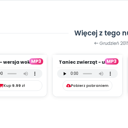
Więcej z tego 
Grudzień 201
MP3
MP3
 - wersja wokalna
Taniec zwierząt - utwór
(PD, mp3)
instrumentalny (PD,
mp3)
Kup
9.99
zł
Pobierz pobraniem