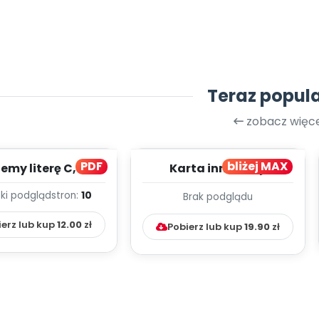
Teraz popul
zobacz więce
PDF
bliżej MAX
my literę C, cz. 1
Karta innowacji
(PD)
pedagogicznej -
ki podgląd
stron:
10
Brak podglądu
Kumpelkowo
ierz lub kup
12.00
zł
Pobierz lub kup
19.90
zł