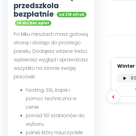
przedszkola
bezpłatnie
od 218 zł/rok
14 dni bez opłat
Po kilku minutach masz gotową
stronę i dostęp do prostego
panelu. Dodajesz własne treści,
wybierasz wygląd i sprawdzasz
Winter
wszystko na stronie swojej
placówki.
hosting, SSL, kopie i
pomoc techniczna w
cenie
ponad 50 szablonów do
wyboru
panel, który nauczyciele