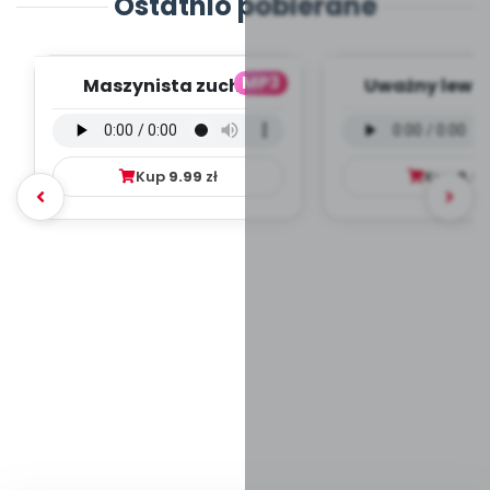
Ostatnio pobierane
MP3
Maszynista zuch -
Uważny lew -
wersja wokalna (PD,
wokalna (PD
mp3)
Kup
9.99
zł
Kup
9.9