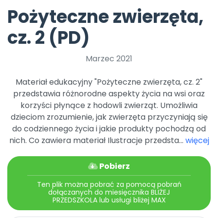
Archiwalne numery
Pożyteczne zwierzęta,
Promocje
Pomoc
cz. 2 (PD)
Marzec 2021
Materiał edukacyjny "Pożyteczne zwierzęta, cz. 2"
przedstawia różnorodne aspekty życia na wsi oraz
korzyści płynące z hodowli zwierząt. Umożliwia
dzieciom zrozumienie, jak zwierzęta przyczyniają się
do codziennego życia i jakie produkty pochodzą od
nich. Co zawiera materiał Ilustracje przedsta...
więcej
Pobierz
Ten plik można pobrać za pomocą pobrań
dołączanych do miesięcznika BLIŻEJ
PRZEDSZKOLA lub usługi bliżej MAX