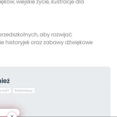
w, wiejskie życie, ilustracje dla
rzedszkolnych, aby rozwijać
ie historyjek oraz zabawy dźwiękowe
ież
a wsi?
Kalambury