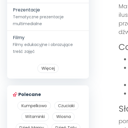
Mat
Prezentacje
ilu
Tematyczne prezentacje
prz
multimedialne
dźw
Filmy
Co
Filmy edukacyjne i obrazujące
treść zajęć
Więcej
Polecane
Kumpelkowo
Czuciaki
S
Witaminki
Wiosna
pom
Dzień Mamy
Dzień Taty