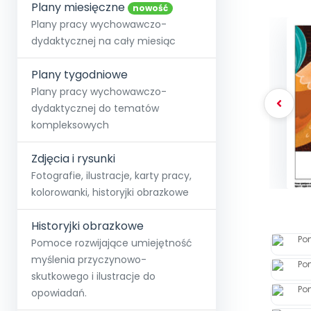
online lub stacjonarnie.
Plany miesięczne
Szko
Film
Wygr
nowość
Społeczność
Strona główna
Poznaj pakiet MAX
Wszystkie projekty
Skontaktuj się
Wit
Plany pracy wychowawczo-
O miesięczniku
O Akademii
+48 12 631 04 10
Zdro
dydaktycznej na cały miesiąc
Zam
Kio
kontakt@blizejprzedszkola.pl
Szko
E-wy
Doo
Plany tygodniowe
Pozn
Plany pracy wychowawczo-
dydaktycznej do tematów
Akredyt
Wydanie l
∞
Pakiet 
Dodaj wpis
Sen
kompleksowych
Akademia Edu
Pełen dostęp
Zob
Testuj przez 7 dni
Patr
Strefy, k
przedłużenie a
NP.5470.4.20
Zdjęcia i rysunki
Zam
Zob
Fotografie, ilustracje, karty pracy,
kolorowanki, historyjki obrazkowe
Historyjki obrazkowe
Pomoce rozwijające umiejętność
myślenia przyczynowo-
skutkowego i ilustracje do
opowiadań.