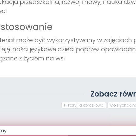
kacja przedszkolna, rozwój mowy, nauka dźwiękó
eci.
astosowanie
eriał może być wykorzystywany w zajęciach p
ejętności językowe dzieci poprzez opowiadan
ązane z życiem na wsi.
Zobacz równ
Historyjka obrazkowa
Co słychać n