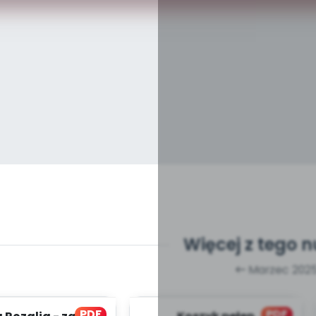
Więcej z tego 
Marzec 202
PDF
PDF