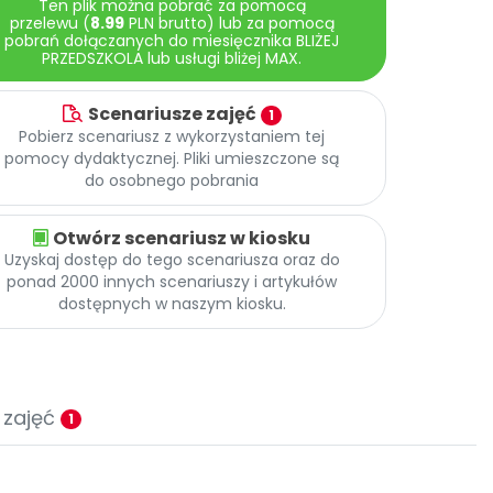
Ten plik można pobrać za pomocą
przelewu (
8.99
PLN brutto) lub za pomocą
pobrań dołączanych do miesięcznika BLIŻEJ
PRZEDSZKOLA lub usługi bliżej MAX.
Scenariusze zajęć
1
Pobierz scenariusz z wykorzystaniem tej
pomocy dydaktycznej. Pliki umieszczone są
do osobnego pobrania
Otwórz scenariusz w kiosku
Uzyskaj dostęp do tego scenariusza oraz do
ponad 2000 innych scenariuszy i artykułów
dostępnych w naszym kiosku.
 zajęć
1