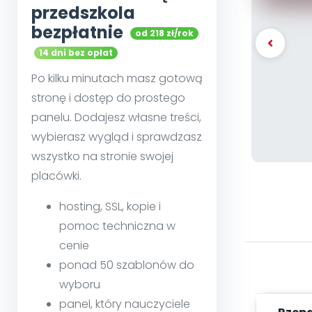
przedszkola
bezpłatnie
od 218 zł/rok
14 dni bez opłat
Po kilku minutach masz gotową
stronę i dostęp do prostego
panelu. Dodajesz własne treści,
wybierasz wygląd i sprawdzasz
wszystko na stronie swojej
placówki.
hosting, SSL, kopie i
pomoc techniczna w
cenie
ponad 50 szablonów do
wyboru
panel, który nauczyciele