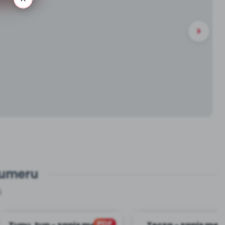
numeru
5
PDF