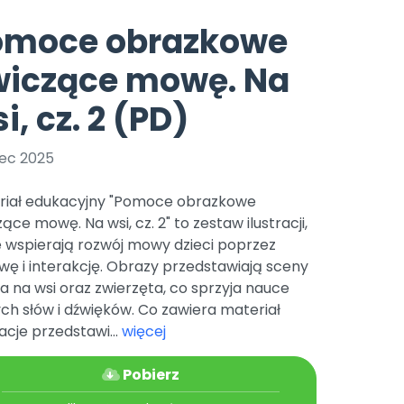
e
y
Gotowa w mniej niż 10 min • 14 dni bez opłat
Zobacz nas na Instagramie
Bliżej Pieska
omoce obrazkowe
Pomoc zwierzętom
TikTok
wiczące mowę. Na
Nowości
Zobacz nas na TikToku
wej
Książka (dla) Przedszkolaka
Zapowiedzi
i, cz. 2 (PD)
Promowanie czytelnictwa
YouTube
zkoli
Polecamy
Filmy edukacyjne
ec 2025
osk Online.
5 czerwca 2024 r. uzyskała
Promocje
19 r. Nr decyzji:
riał edukacyjny "Pomoce obrazkowe
Archiwalne numery
ące mowę. Na wsi, cz. 2" to zestaw ilustracji,
e wspierają rozwój mowy dzieci poprzez
Pomoc
ę i interakcję. Obrazy przedstawiają sceny
ia na wsi oraz zwierzęta, co sprzyja nauce
h słów i dźwięków. Co zawiera materiał
racje przedstawi...
więcej
Pobierz