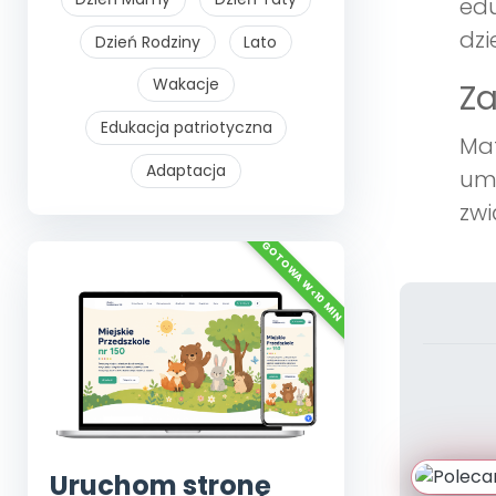
edu
dzi
Dzień Rodziny
Lato
Wakacje
Z
Edukacja patriotyczna
Mat
Adaptacja
umi
zwi
Uruchom stronę