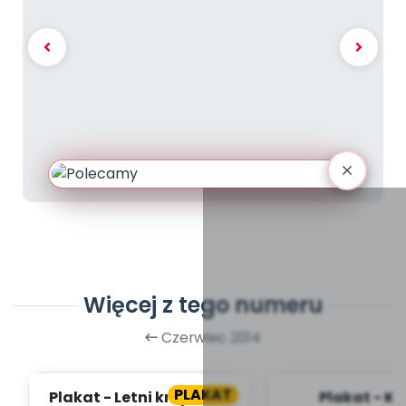
Więcej z tego numeru
Czerwiec 2014
PLAKAT
Plakat - Letni krajobraz
Plakat - K