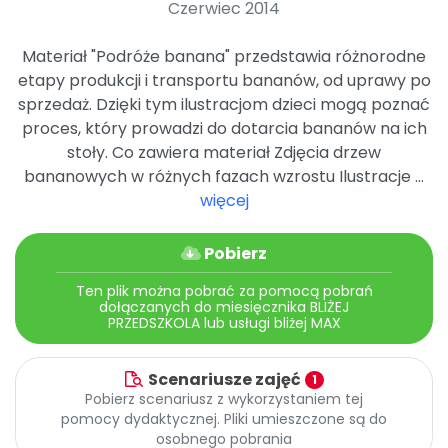
Czerwiec 2014
Promocje
Pomoc
Materiał "Podróże banana" przedstawia różnorodne
etapy produkcji i transportu bananów, od uprawy po
sprzedaż. Dzięki tym ilustracjom dzieci mogą poznać
proces, który prowadzi do dotarcia bananów na ich
stoły. Co zawiera materiał Zdjęcia drzew
bananowych w różnych fazach wzrostu Ilustracje ...
więcej
Pobierz
Ten plik można pobrać za pomocą pobrań
dołączanych do miesięcznika BLIŻEJ
PRZEDSZKOLA lub usługi bliżej MAX
Scenariusze zajęć
1
Pobierz scenariusz z wykorzystaniem tej
pomocy dydaktycznej. Pliki umieszczone są do
osobnego pobrania