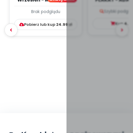
PLAN PRACY
PORADNIK DLA 
Szybki podglą
Brak podglądu
WYCHOWAWCZO –
DYDAKTYC...
Kup
4.9
Pobierz lub kup
24.99
zł