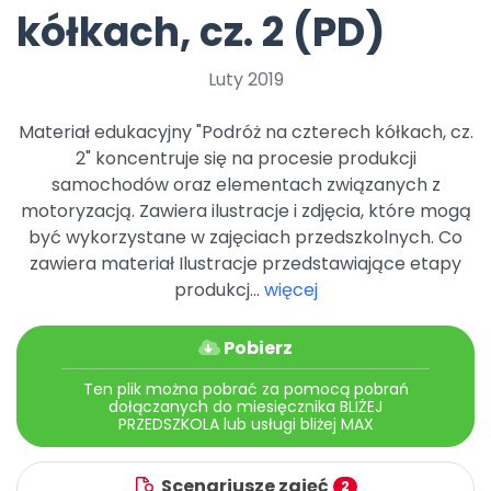
Archiwalne numery
kółkach, cz. 2 (PD)
Promocje
Pomoc
Luty 2019
Materiał edukacyjny "Podróż na czterech kółkach, cz.
2" koncentruje się na procesie produkcji
samochodów oraz elementach związanych z
motoryzacją. Zawiera ilustracje i zdjęcia, które mogą
być wykorzystane w zajęciach przedszkolnych. Co
zawiera materiał Ilustracje przedstawiające etapy
produkcj...
więcej
Pobierz
Ten plik można pobrać za pomocą pobrań
dołączanych do miesięcznika BLIŻEJ
PRZEDSZKOLA lub usługi bliżej MAX
Scenariusze zajęć
2