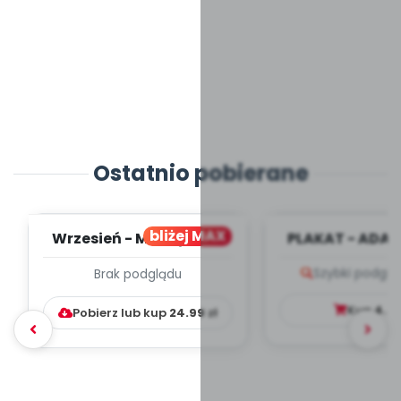
Ostatnio pobierane
bliżej MAX
Wrzesień - MIESIĘCZNY
PLAKAT - ADAP
PLAN PRACY
PORADNIK DLA 
Szybki podglą
Brak podglądu
WYCHOWAWCZO –
DYDAKTYC...
Kup
4.9
Pobierz lub kup
24.99
zł