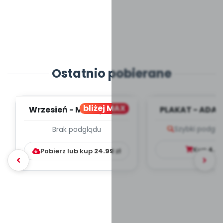
Ostatnio pobierane
bliżej MAX
Wrzesień - MIESIĘCZNY
PLAKAT - ADAP
PLAN PRACY
PORADNIK DLA 
Szybki podglą
Brak podglądu
WYCHOWAWCZO –
DYDAKTYC...
Kup
4.9
Pobierz lub kup
24.99
zł