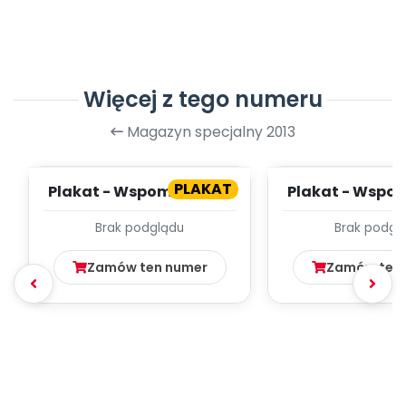
Więcej z tego numeru
Magazyn specjalny 2013
PLAKAT
Plakat - Wspomnienia z
Plakat - Wspom
wakacji (cz. 2)
wakacji (cz
Brak podglądu
Brak podgl
Zamów ten numer
Zamów ten