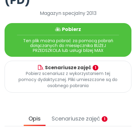
(PD)
Archiwalne numery
Promocje
Magazyn specjalny 2013
Pomoc
Pobierz
Ten plik można pobrać za pomocą pobrań
dołączanych do miesięcznika BLIŻEJ
PRZEDSZKOLA lub usługi bliżej MAX
Scenariusze zajęć
1
Pobierz scenariusz z wykorzystaniem tej
pomocy dydaktycznej. Pliki umieszczone są do
osobnego pobrania
Opis
Scenariusze zajęć
1