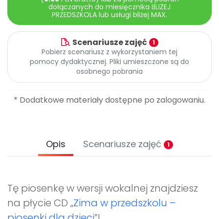
Archiwalne numery
dołączanych do miesięcznika BLIŻEJ
PRZEDSZKOLA lub usługi bliżej MAX.
Promocje
Pomoc
Scenariusze zajęć
1
Pobierz scenariusz z wykorzystaniem tej
pomocy dydaktycznej. Pliki umieszczone są do
osobnego pobrania
* Dodatkowe materiały dostępne po zalogowaniu.
Opis
Scenariusze zajęć
1
Tę piosenkę w wersji wokalnej znajdziesz
na płycie CD „
Zima w przedszkolu –
piosenki dla dzieci
”!