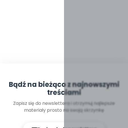
Bądź na bieżąco z najnowszymi
treściami
Zapisz się do newslettera i otrzymuj najlepsze
materiały prosto na swoją skrzynkę