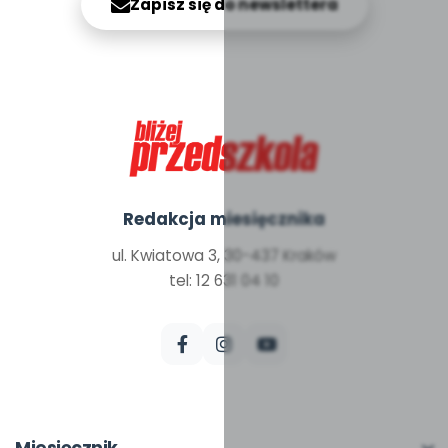
Zapisz się do newslettera
Redakcja miesięcznika
ul. Kwiatowa 3, 30-437 Kraków
tel: 12 631 04 10