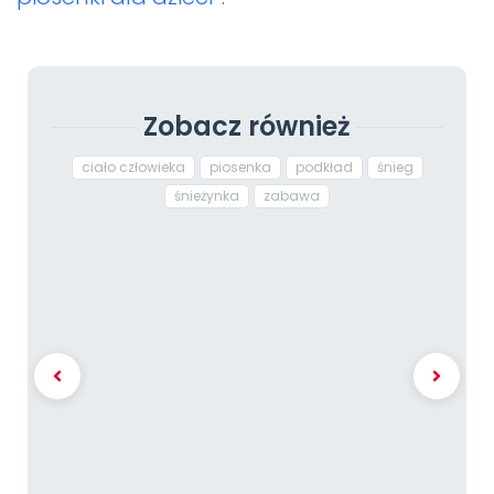
Zobacz również
ciało człowieka
piosenka
podkład
śnieg
śnieżynka
zabawa