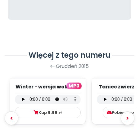
Więcej z tego numeru
Grudzień 2015
MP3
Winter - wersja wokalna
Taniec zwierzą
(PD, mp3)
instrumental
mp3)
Kup
9.99
zł
Pobierz pob