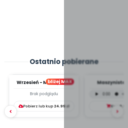
Ostatnio pobierane
bliżej MAX
Wrzesień - MIESIĘCZNY
Maszynista 
PLAN PRACY
wersja wokal
Brak podglądu
WYCHOWAWCZO –
mp3)
DYDAKTYC...
Pobierz lub kup
24.99
zł
Kup
9.9