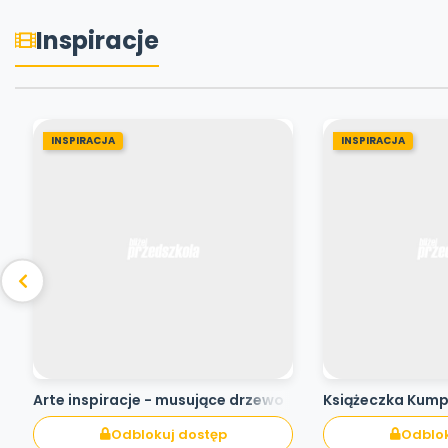
Inspiracje
INSPIRACJA
INSPIRACJA
Arte inspiracje - musujące drzewo
Książeczka Kum
Odblokuj dostęp
Odblok