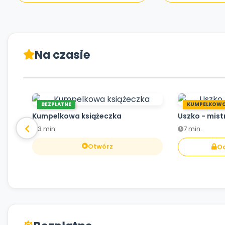
Na czasie
BEZPŁATNE
KUMPELKOW
Kumpelkowa książeczka
Uszko - mist
3 min.
7 min.
Otwórz
Od