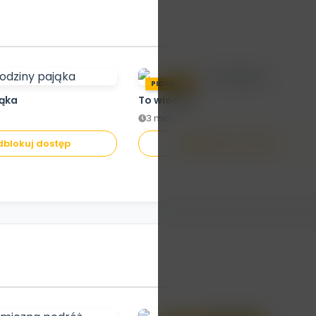
PIOSENKA
jąka
To wiosna!
3 min.
blokuj dostęp
Odblokuj dostęp