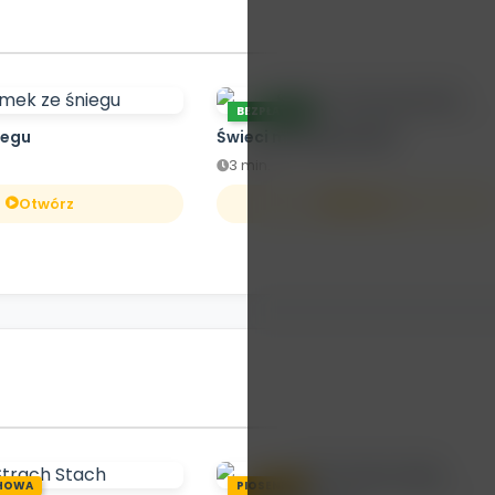
BEZPŁATNE
iegu
Świeci mała gwiazdka
3 min.
Otwórz
Otwórz
HOWA
PIOSENKA