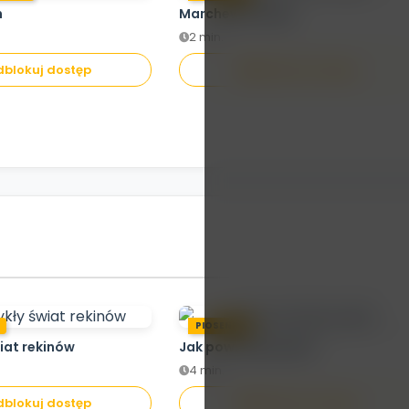
h
Marchewka Maja
2 min.
blokuj dostęp
Odblokuj dostęp
PIOSENKA
iat rekinów
Jak powstaje papier
4 min.
blokuj dostęp
Odblokuj dostęp