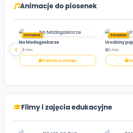
Animacje do piosenek
PIOSENKA
PIOSENKA
Na Madagaskarze
Urodziny pa
3 min.
2 min.
Odblokuj dostęp
Od
Filmy i zajęcia edukacyjne