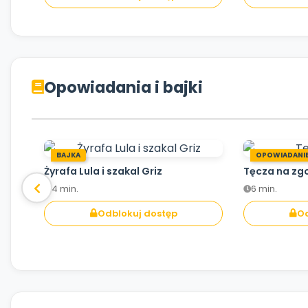
Opowiadania i bajki
BAJKA
OPOWIADANI
Żyrafa Lula i szakal Griz
Tęcza na zg
4 min.
6 min.
Odblokuj dostęp
Od