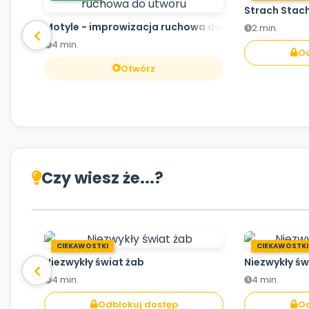
Strach Stac
Motyle - improwizacja ruchowa do utworu
2 min.
4 min.
Od
Otwórz
Czy wiesz że...?
CIEKAWOSTKI
CIEKAWOSTKI
Niezwykły świat żab
Niezwykły św
4 min.
4 min.
Odblokuj dostęp
Od