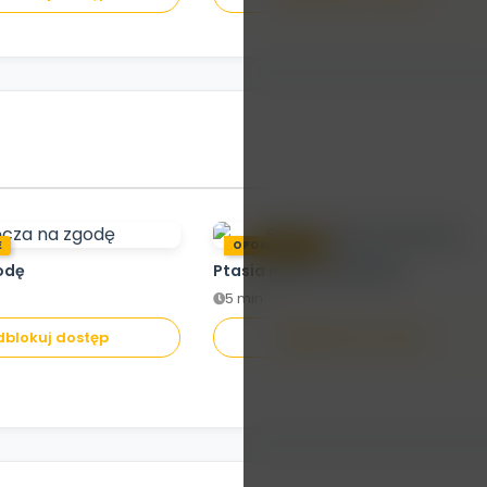
E
OPOWIADANIE
odę
Ptasia misja ratunkowa
5 min.
blokuj dostęp
Odblokuj dostęp