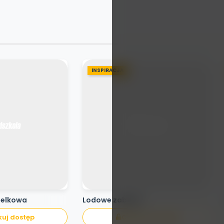
INSPIRACJA
pelkowa
Lodowe zabawy
uj dostęp
Odblokuj dostęp