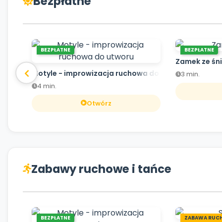
Bezpłatne
BEZPŁATNE
BEZPŁATNE
Zamek ze śn
Motyle - improwizacja ruchowa do utworu
3 min.
4 min.
Otwórz
Zabawy ruchowe i tańce
BEZPŁATNE
ZABAWA RUC