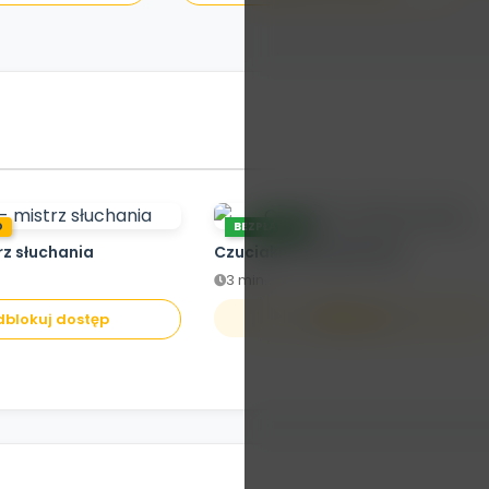
O
BEZPŁATNE
rz słuchania
Czuciaki z Krainy Emocji
3 min.
Otwórz
blokuj dostęp