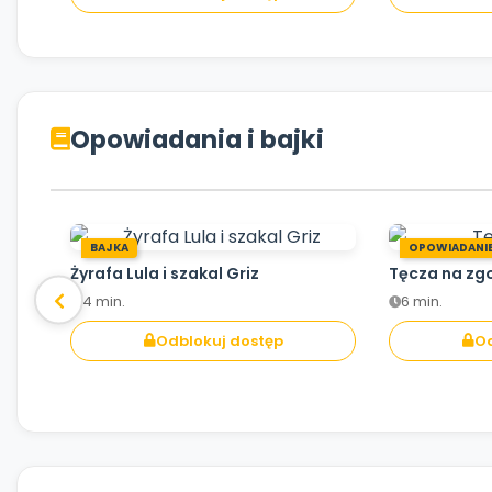
Opowiadania i bajki
BAJKA
OPOWIADANI
Żyrafa Lula i szakal Griz
Tęcza na zg
4 min.
6 min.
Odblokuj dostęp
Od