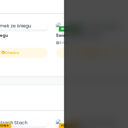
BEZPŁATNE
iegu
Świeci mała gwiazdka
3 min.
Otwórz
Otwórz
HOWA
PIOSENKA