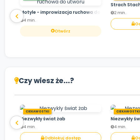
Strach Stac
Motyle - improwizacja ruchowa do utworu
2 min.
4 min.
Od
Otwórz
Czy wiesz że...?
CIEKAWOSTKI
CIEKAWOSTKI
Niezwykły świat żab
Niezwykły św
4 min.
4 min.
Odblokuj dostęp
Od