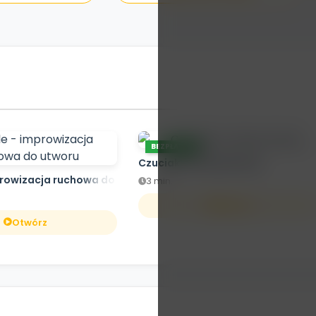
BEZPŁATNE
Czuciaki z Krainy Emocji
prowizacja ruchowa do utworu
3 min.
Otwórz
Otwórz