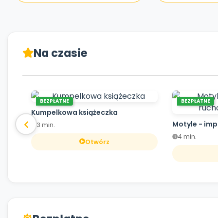
Na czasie
BEZPŁATNE
BEZPŁATNE
Kumpelkowa książeczka
Motyle - im
3 min.
4 min.
Otwórz