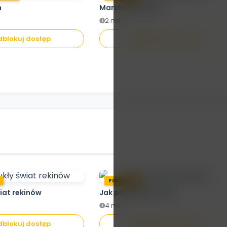
h
Marchewka Maja
2 min.
blokuj dostęp
Odblokuj dostęp
PIOSENKA
iat rekinów
Jak powstaje papier
4 min.
blokuj dostęp
Odblokuj dostęp