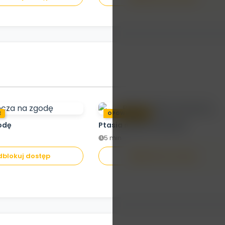
E
OPOWIADANIE
odę
Ptasia misja ratunkowa
5 min.
blokuj dostęp
Odblokuj dostęp