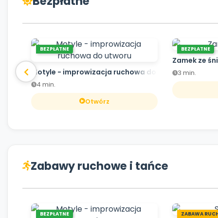
Bezpłatne
BEZPŁATNE
BEZPŁATNE
Zamek ze śn
Motyle - improwizacja ruchowa do utworu
3 min.
4 min.
Otwórz
Zabawy ruchowe i tańce
BEZPŁATNE
ZABAWA RUC