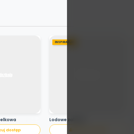
INSPIRACJA
pelkowa
Lodowe zabawy
uj dostęp
Odblokuj dostęp