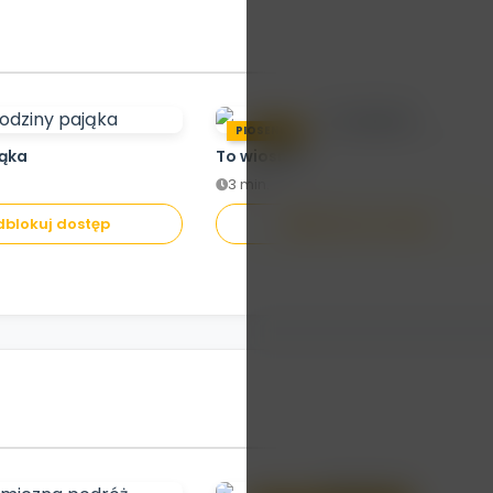
PIOSENKA
jąka
To wiosna!
3 min.
blokuj dostęp
Odblokuj dostęp