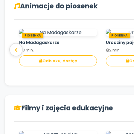
Animacje do piosenek
PIOSENKA
PIOSENKA
Na Madagaskarze
Urodziny pa
3 min.
2 min.
Odblokuj dostęp
Od
Filmy i zajęcia edukacyjne