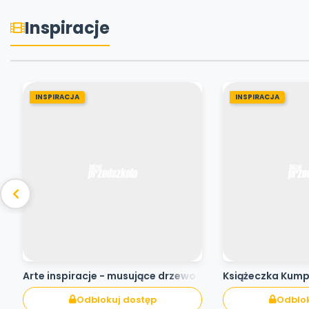
Inspiracje
INSPIRACJA
INSPIRACJA
Arte inspiracje - musujące drzewo
Książeczka Kum
Odblokuj dostęp
Odblok