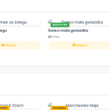
BEZPŁATNE
iegu
Świeci mała gwiazdka
3 min.
Otwórz
Otwórz
HOWA
PIOSENKA