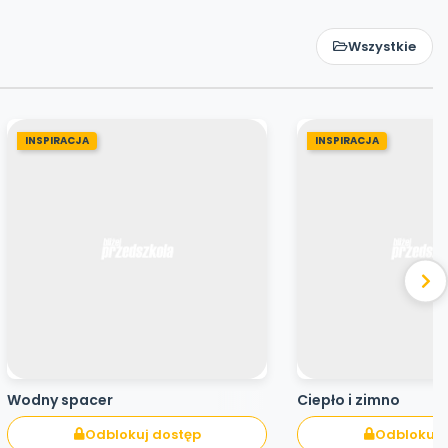
Wszystkie
INSPIRACJA
INSPIRACJA
Wodny spacer
Ciepło i zimno
Odblokuj dostęp
Odblokuj 