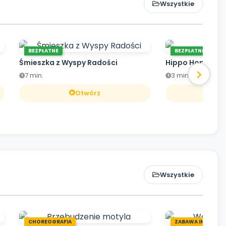
Wszystkie
BEZPŁATNE
BEZPŁATNE
Śmieszka z Wyspy Radości
Hippo Hop
7 min.
3 min.
Otwórz
O
Wszystkie
CHOREOGRAFIA
ZABAWA INTEGRA