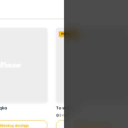
PIOSENKA
jąka
To wiosna!
3 min.
blokuj dostęp
Odblokuj dostęp