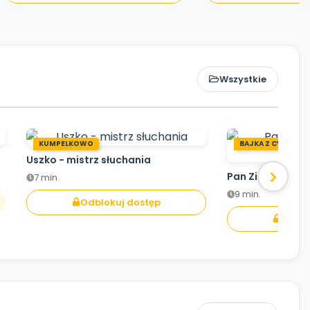
Wszystkie
KUMPELKOWO
BAJKA Z CYKLU CZ
Uszko - mistrz słuchania
Pan Zielonek z 
7 min.
9 min.
Odblokuj dostęp
Odblo