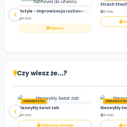
Strach Stac
Motyle - improwizacja ruchowa do utworu
2 min.
4 min.
Od
Otwórz
Czy wiesz że...?
CIEKAWOSTKI
CIEKAWOSTKI
Niezwykły świat żab
Niezwykły św
4 min.
4 min.
Odblokuj dostęp
Od