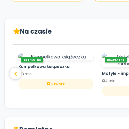
Na czasie
BEZPŁATNE
BEZPŁATNE
Kumpelkowa książeczka
Motyle - im
3 min.
4 min.
Otwórz