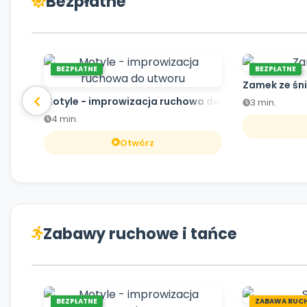
Bezpłatne
BEZPŁATNE
BEZPŁATNE
Zamek ze śn
Motyle - improwizacja ruchowa do utworu
3 min.
4 min.
Otwórz
Zabawy ruchowe i tańce
BEZPŁATNE
ZABAWA RUC