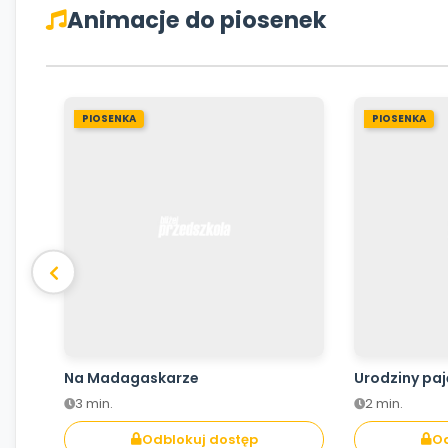
Animacje do piosenek
PIOSENKA
PIOSENKA
Na Madagaskarze
Urodziny pa
3 min.
2 min.
Odblokuj dostęp
Od