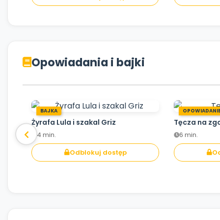
Opowiadania i bajki
BAJKA
OPOWIADANI
Żyrafa Lula i szakal Griz
Tęcza na zg
4 min.
6 min.
Odblokuj dostęp
Od