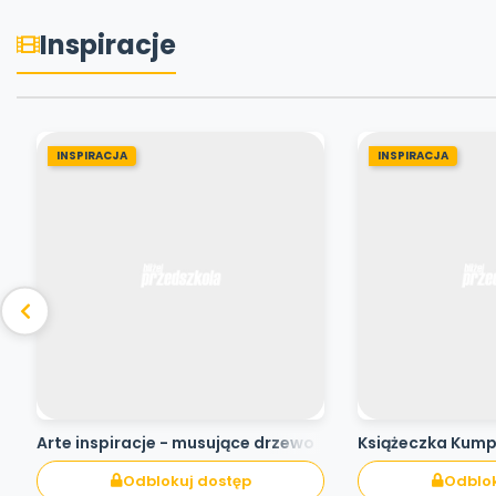
Inspiracje
INSPIRACJA
INSPIRACJA
Arte inspiracje - musujące drzewo
Książeczka Kum
Odblokuj dostęp
Odblok