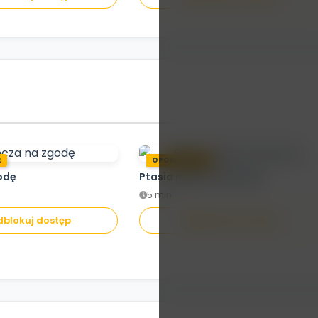
E
OPOWIADANIE
odę
Ptasia misja ratunkowa
5 min.
blokuj dostęp
Odblokuj dostęp