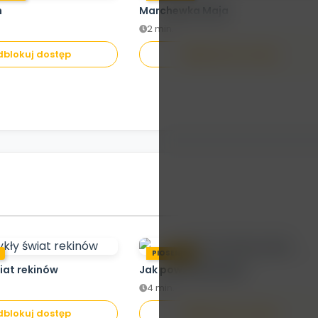
h
Marchewka Maja
2 min.
Brak dostępu aby
blokuj dostęp
Odblokuj dostęp
oglądać
odblokuj dostęp
.
PIOSENKA
iat rekinów
Jak powstaje papier
4 min.
blokuj dostęp
Odblokuj dostęp