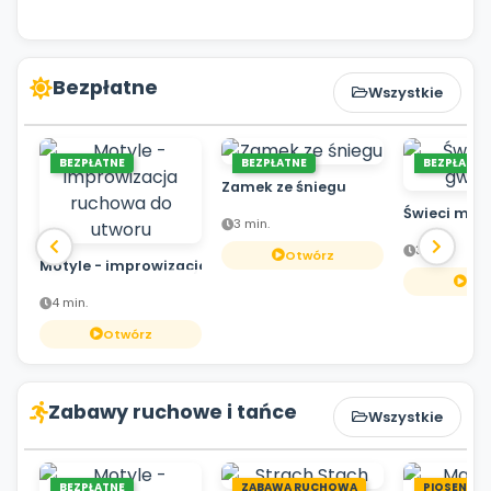
Bezpłatne
Wszystkie
BEZPŁATNE
BEZPŁATNE
BEZPŁATNE
Zamek ze śniegu
Świeci mał
3 min.
3 min.
Otwórz
Motyle - improwizacja ruchowa do utworu
Otw
4 min.
Otwórz
Zabawy ruchowe i tańce
Wszystkie
BEZPŁATNE
ZABAWA RUCHOWA
PIOSENKA