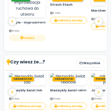
Strach Stach
Marchewka
2 min.
2 min.
Odblokuj dostęp
Motyle - improwizacja ruchowa do utworu
Odbloku
4 min.
Otwórz
Czy wiesz że...?
Wszystkie
CIEKAWOSTKI
CIEKAWOSTKI
PIOSENKA
Niezwykły świat żab
Niezwykły świat rekinów
Jak powsta
4 min.
4 min.
4 min.
Odblokuj dostęp
Odblokuj dostęp
Odbloku