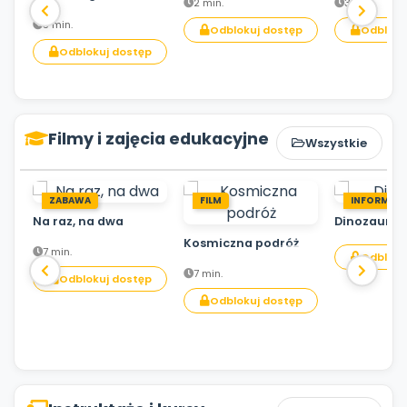
2 min.
3 min.
3 min.
Odblokuj dostęp
Odbloku
Odblokuj dostęp
Filmy i zajęcia edukacyjne
Wszystkie
ZABAWA
FILM
INFORMACJ
Na raz, na dwa
Dinozaury
Kosmiczna podróż
7 min.
Odbloku
7 min.
Odblokuj dostęp
Odblokuj dostęp