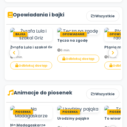
Opowiadania i bajki
Wszystkie
BAJKA
OPOWIADANIE
OPOWIADA
Tęcza na zgodę
Żyrafa Lula i szakal Griz
Ptasia mis
6 min.
4 min.
5 min.
Odblokuj dostęp
Odblokuj dostęp
Odbloku
Animacje do piosenek
Wszystkie
PIOSENKA
PIOSENKA
PIOSENKA
Urodziny pająka
To wiosna!
Na Madagaskarze