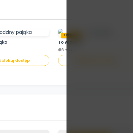
PIOSENKA
jąka
To wiosna!
3 min.
blokuj dostęp
Odblokuj dostęp