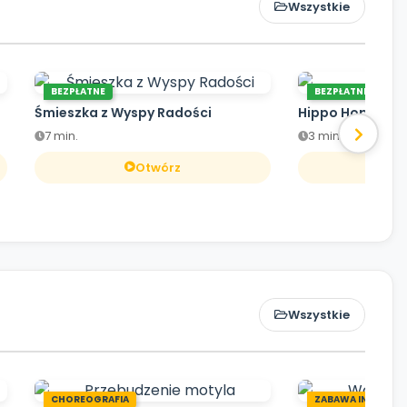
Wszystkie
BEZPŁATNE
BEZPŁATNE
Śmieszka z Wyspy Radości
Hippo Hop
7 min.
3 min.
Otwórz
O
Wszystkie
CHOREOGRAFIA
ZABAWA INTEGRA