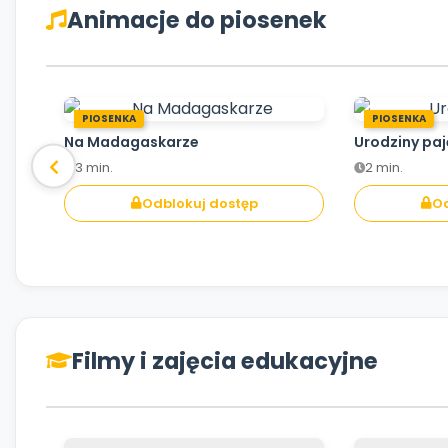
Animacje do piosenek
PIOSENKA
PIOSENKA
Na Madagaskarze
Urodziny pa
3 min.
2 min.
Odblokuj dostęp
Od
Filmy i zajęcia edukacyjne