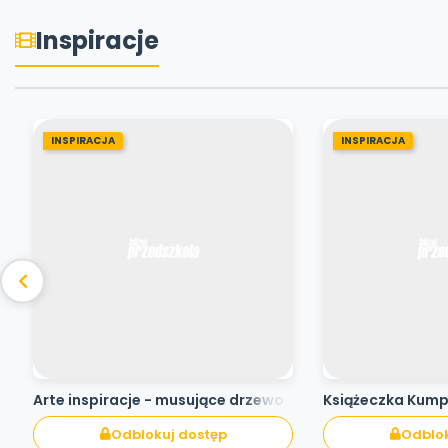
Inspiracje
INSPIRACJA
INSPIRACJA
Arte inspiracje - musujące drzewo
Książeczka Kum
Odblokuj dostęp
Odblok