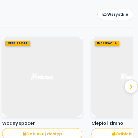
Wszystkie
INSPIRACJA
INSPIRACJA
Wodny spacer
Ciepło i zimno
Odblokuj dostęp
Odblokuj 