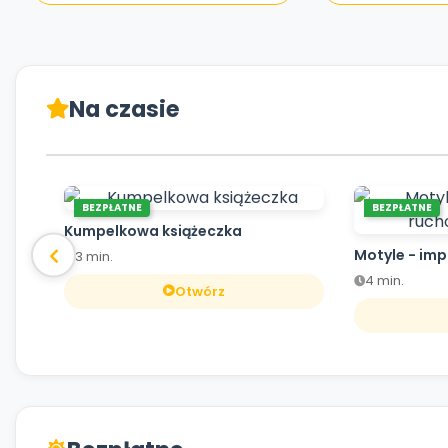
Na czasie
BEZPŁATNE
BEZPŁATNE
Kumpelkowa książeczka
Motyle - im
3 min.
4 min.
Otwórz