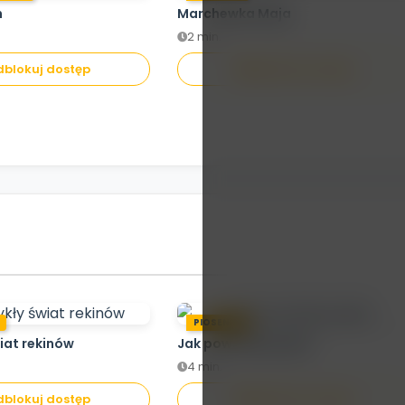
h
Marchewka Maja
2 min.
Brak dostępu aby
blokuj dostęp
Odblokuj dostęp
oglądać
odblokuj dostęp
.
PIOSENKA
iat rekinów
Jak powstaje papier
4 min.
blokuj dostęp
Odblokuj dostęp