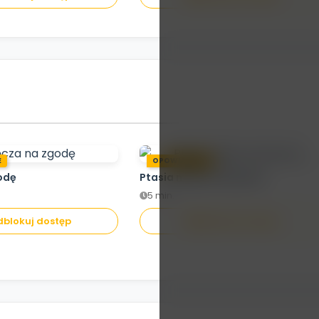
E
OPOWIADANIE
odę
Ptasia misja ratunkowa
5 min.
blokuj dostęp
Odblokuj dostęp