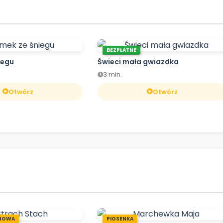
BEZPŁATNE
iegu
Świeci mała gwiazdka
3 min.
Otwórz
Otwórz
HOWA
PIOSENKA