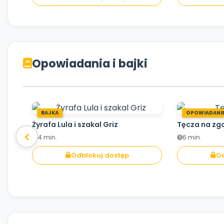
Opowiadania i bajki
BAJKA
OPOWIADANI
Żyrafa Lula i szakal Griz
Tęcza na zg
4 min.
6 min.
Odblokuj dostęp
Od