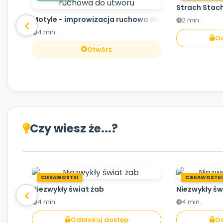
Strach Stac
Motyle - improwizacja ruchowa do utworu
2 min.
4 min.
Od
Otwórz
Czy wiesz że...?
CIEKAWOSTKI
CIEKAWOSTKI
Niezwykły świat żab
Niezwykły św
4 min.
4 min.
Odblokuj dostęp
Od