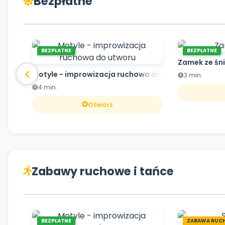
Bezpłatne
BEZPŁATNE
BEZPŁATNE
Zamek ze śn
Motyle - improwizacja ruchowa do utworu
3 min.
4 min.
Otwórz
Zabawy ruchowe i tańce
BEZPŁATNE
ZABAWA RUC