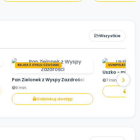
Wszystkie
BAJKA Z CYKLU CZUCIAKI
KUMPELKOWO
Uszko - mistrz s
Pan Zielonek z Wyspy Zazdrości
7 min.
9 min.
Odblo
Odblokuj dostęp