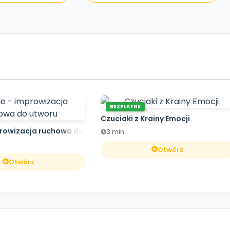
BEZPŁATNE
Czuciaki z Krainy Emocji
prowizacja ruchowa do utworu
3 min.
Otwórz
Otwórz