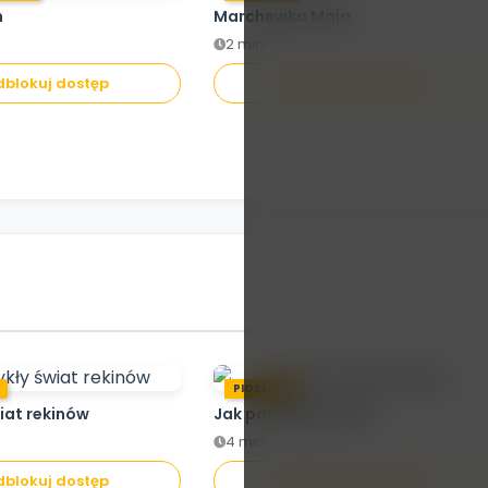
h
Marchewka Maja
2 min.
Brak dostępu aby
blokuj dostęp
Odblokuj dostęp
oglądać
odblokuj dostęp
.
PIOSENKA
iat rekinów
Jak powstaje papier
4 min.
blokuj dostęp
Odblokuj dostęp