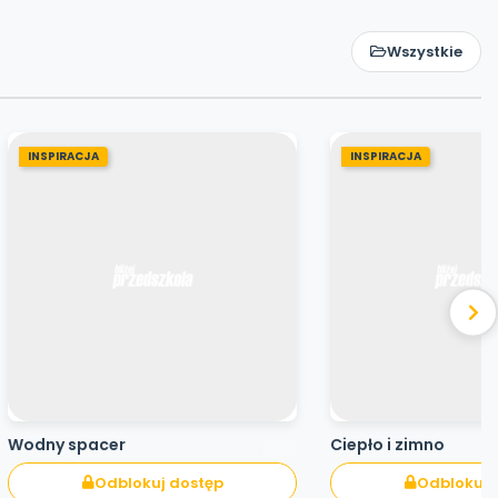
Wszystkie
INSPIRACJA
INSPIRACJA
Wodny spacer
Ciepło i zimno
Odblokuj dostęp
Odblokuj 