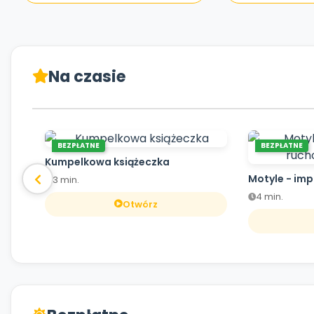
Na czasie
BEZPŁATNE
BEZPŁATNE
Kumpelkowa książeczka
Motyle - im
3 min.
4 min.
Otwórz