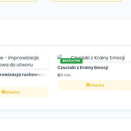
BEZPŁATNE
Czuciaki z Krainy Emocji
prowizacja ruchowa do utworu
3 min.
Otwórz
Otwórz