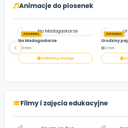
Animacje do piosenek
PIOSENKA
PIOSENKA
Na Madagaskarze
Urodziny pa
3 min.
2 min.
Odblokuj dostęp
Od
Filmy i zajęcia edukacyjne