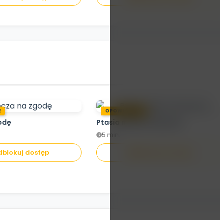
E
OPOWIADANIE
odę
Ptasia misja ratunkowa
5 min.
blokuj dostęp
Odblokuj dostęp