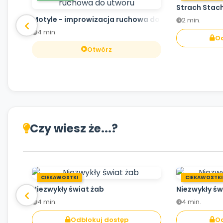
Strach Stac
Motyle - improwizacja ruchowa do utworu
2 min.
4 min.
Od
Otwórz
Czy wiesz że...?
CIEKAWOSTKI
CIEKAWOSTKI
Niezwykły świat żab
Niezwykły św
4 min.
4 min.
Odblokuj dostęp
Od