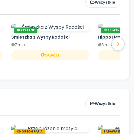
Wszystkie
BEZPŁATNE
BEZPŁATNE
Śmieszka z Wyspy Radości
Hippo Hop
7 min.
3 min.
Otwórz
O
Wszystkie
CHOREOGRAFIA
ZABAWA INTEGRA