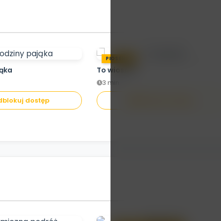
PIOSENKA
jąka
To wiosna!
3 min.
blokuj dostęp
Odblokuj dostęp