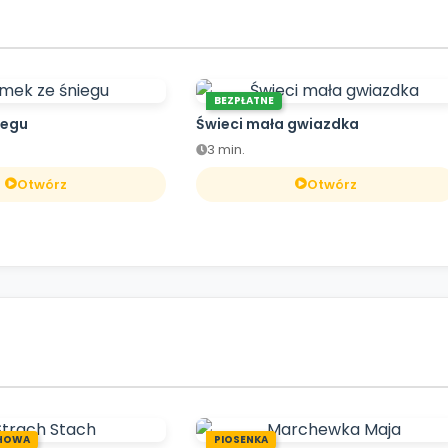
BEZPŁATNE
iegu
Świeci mała gwiazdka
3 min.
Otwórz
Otwórz
HOWA
PIOSENKA