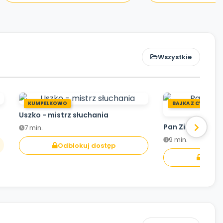
Wszystkie
KUMPELKOWO
BAJKA Z CYKLU CZ
Uszko - mistrz słuchania
Pan Zielonek z 
7 min.
9 min.
Odblokuj dostęp
Odblo