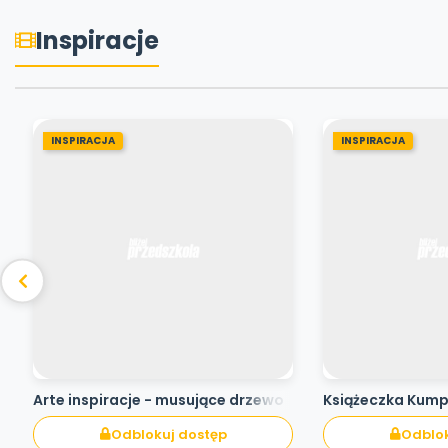
Inspiracje
INSPIRACJA
INSPIRACJA
Arte inspiracje - musujące drzewo
Książeczka Kum
Odblokuj dostęp
Odblok