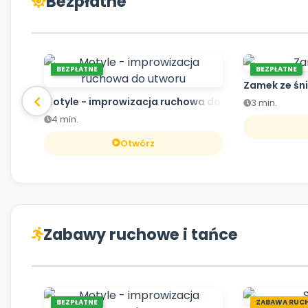
Bezpłatne
BEZPŁATNE
BEZPŁATNE
Zamek ze śn
Motyle - improwizacja ruchowa do utworu
3 min.
4 min.
Otwórz
Zabawy ruchowe i tańce
BEZPŁATNE
ZABAWA RUC