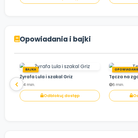
Opowiadania i bajki
BAJKA
OPOWIADANI
Żyrafa Lula i szakal Griz
Tęcza na zg
4 min.
6 min.
Odblokuj dostęp
Od