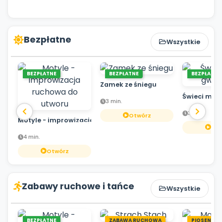
Bezpłatne
Wszystkie
BEZPŁATNE
BEZPŁATNE
BEZPŁATNE
Zamek ze śniegu
Świeci mał
3 min.
3 min.
Otwórz
Motyle - improwizacja ruchowa do utworu
Otw
4 min.
Otwórz
Zabawy ruchowe i tańce
Wszystkie
BEZPŁATNE
ZABAWA RUCHOWA
PIOSENKA