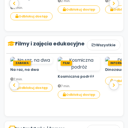
2 min.
3 min.
3 min.
Odblokuj dostęp
Odbloku
Odblokuj dostęp
Filmy i zajęcia edukacyjne
Wszystkie
ZABAWA
FILM
INFORMACJ
Na raz, na dwa
Dinozaury
Kosmiczna podróż
7 min.
Odbloku
7 min.
Odblokuj dostęp
Odblokuj dostęp