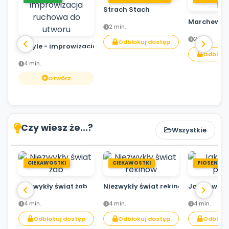
Strach Stach
Marchewka
2 min.
2 min.
Odblokuj dostęp
Motyle - improwizacja ruchowa do utworu
Odbloku
4 min.
Otwórz
Czy wiesz że...?
Wszystkie
CIEKAWOSTKI
CIEKAWOSTKI
PIOSENKA
Niezwykły świat żab
Niezwykły świat rekinów
Jak powsta
4 min.
4 min.
4 min.
Odblokuj dostęp
Odblokuj dostęp
Odbloku