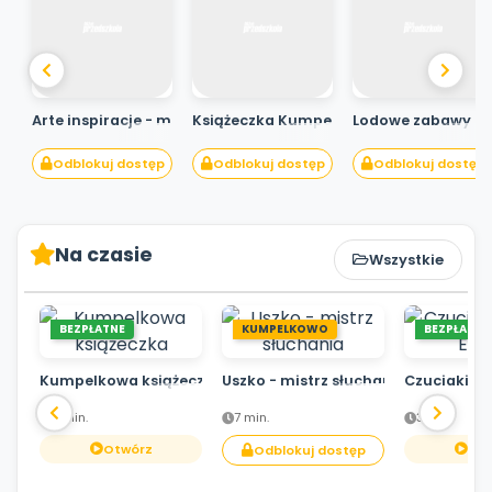
Promocje
Pomoc
Arte inspiracje - musujące drzewo
Książeczka Kumpelkowa
Lodowe zabawy
Odblokuj dostęp
Odblokuj dostęp
Odblokuj dostęp
Na czasie
Wszystkie
BEZPŁATNE
KUMPELKOWO
BEZPŁATNE
Kumpelkowa książeczka
Uszko - mistrz słuchania
Czuciaki z 
3 min.
7 min.
3 min.
Otwórz
Otw
Odblokuj dostęp