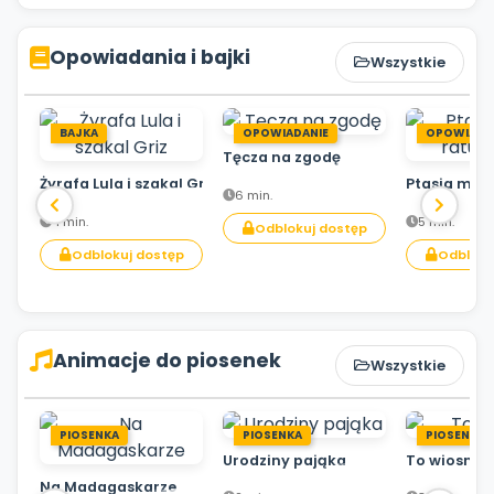
Opowiadania i bajki
Wszystkie
BAJKA
OPOWIADANIE
OPOWIADA
Tęcza na zgodę
Żyrafa Lula i szakal Griz
Ptasia mis
6 min.
4 min.
5 min.
Odblokuj dostęp
Odblokuj dostęp
Odbloku
Animacje do piosenek
Wszystkie
PIOSENKA
PIOSENKA
PIOSENKA
Urodziny pająka
To wiosna!
Na Madagaskarze