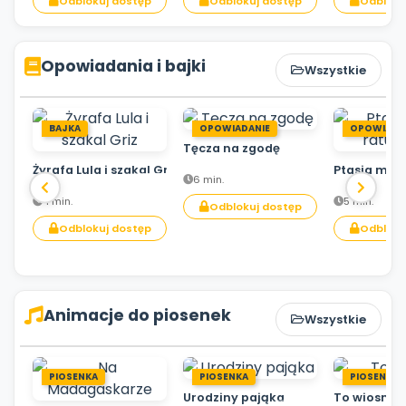
Odblokuj dostęp
Odblokuj dostęp
Odbloku
Opowiadania i bajki
Wszystkie
BAJKA
OPOWIADANIE
OPOWIADA
Tęcza na zgodę
Żyrafa Lula i szakal Griz
Ptasia mis
6 min.
4 min.
5 min.
Odblokuj dostęp
Odblokuj dostęp
Odbloku
Animacje do piosenek
Wszystkie
PIOSENKA
PIOSENKA
PIOSENKA
Urodziny pająka
To wiosna!