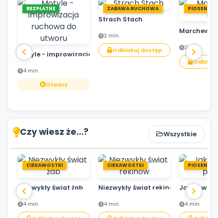
BEZPŁATNE
ZABAWA RUCHOWA
PIOSENKA
Strach Stach
Marchewka
2 min.
2 min.
Odblokuj dostęp
Motyle - improwizacja ruchowa do utworu
Odbloku
4 min.
Otwórz
Czy wiesz że...?
Wszystkie
CIEKAWOSTKI
CIEKAWOSTKI
PIOSENKA
Niezwykły świat żab
Niezwykły świat rekinów
Jak powsta
4 min.
4 min.
4 min.