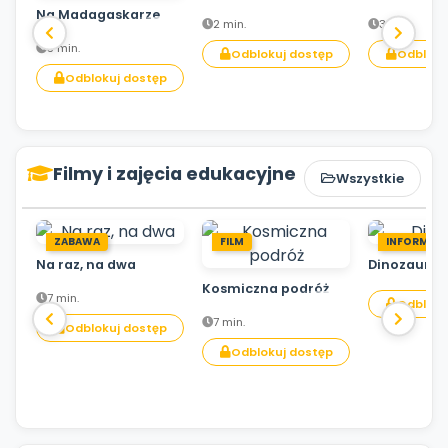
Na Madagaskarze
2 min.
3 min.
3 min.
Odblokuj dostęp
Odbloku
Odblokuj dostęp
Filmy i zajęcia edukacyjne
Wszystkie
ZABAWA
FILM
INFORMACJ
Na raz, na dwa
Dinozaury
Kosmiczna podróż
7 min.
Odbloku
7 min.
Odblokuj dostęp
Odblokuj dostęp