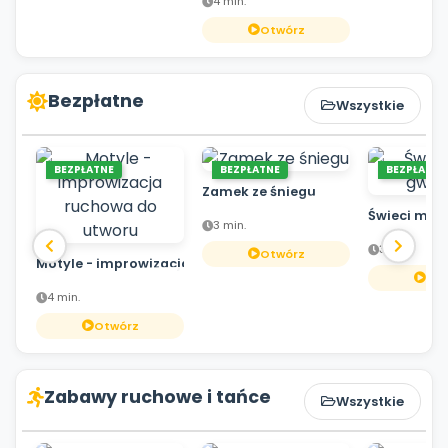
4 min.
Otwórz
Bezpłatne
Wszystkie
BEZPŁATNE
BEZPŁATNE
BEZPŁATNE
Zamek ze śniegu
Świeci mał
3 min.
3 min.
Otwórz
Motyle - improwizacja ruchowa do utworu
Otw
4 min.
Otwórz
Zabawy ruchowe i tańce
Wszystkie