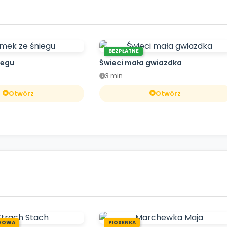
BEZPŁATNE
iegu
Świeci mała gwiazdka
3 min.
Otwórz
Otwórz
HOWA
PIOSENKA