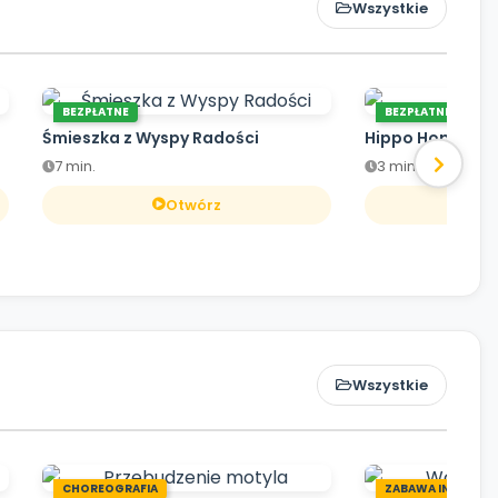
Wszystkie
BEZPŁATNE
BEZPŁATNE
Śmieszka z Wyspy Radości
Hippo Hop
7 min.
3 min.
Otwórz
O
Wszystkie
CHOREOGRAFIA
ZABAWA INTEGRA