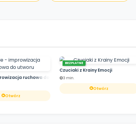
BEZPŁATNE
Czuciaki z Krainy Emocji
prowizacja ruchowa do utworu
3 min.
Otwórz
Otwórz