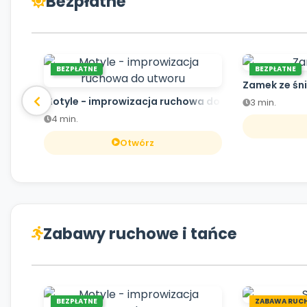
Bezpłatne
BEZPŁATNE
BEZPŁATNE
Zamek ze śn
Motyle - improwizacja ruchowa do utworu
3 min.
4 min.
Otwórz
Zabawy ruchowe i tańce
BEZPŁATNE
ZABAWA RUC