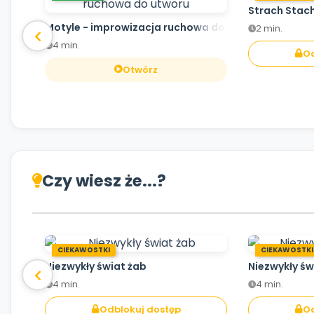
Strach Stac
Motyle - improwizacja ruchowa do utworu
2 min.
4 min.
Od
Otwórz
Czy wiesz że...?
CIEKAWOSTKI
CIEKAWOSTKI
Niezwykły świat żab
Niezwykły św
4 min.
4 min.
Odblokuj dostęp
Od