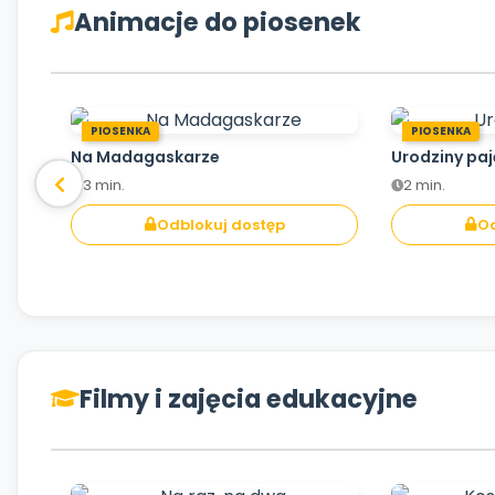
Animacje do piosenek
PIOSENKA
PIOSENKA
Na Madagaskarze
Urodziny pa
3 min.
2 min.
Odblokuj dostęp
Od
Filmy i zajęcia edukacyjne