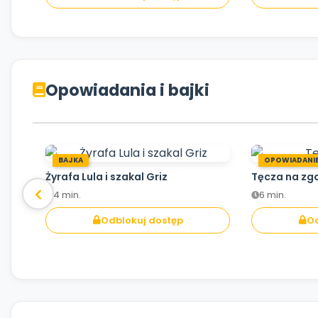
Opowiadania i bajki
BAJKA
OPOWIADANI
Żyrafa Lula i szakal Griz
Tęcza na zg
4 min.
6 min.
Odblokuj dostęp
Od