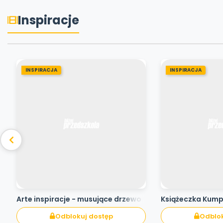
Inspiracje
INSPIRACJA
INSPIRACJA
Arte inspiracje - musujące drzewo
Książeczka Kum
Odblokuj dostęp
Odblok