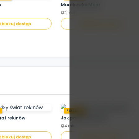
h
Marchewka Maja
2 min.
Brak dostępu aby
blokuj dostęp
Odblokuj dostęp
oglądać
odblokuj dostęp
.
PIOSENKA
iat rekinów
Jak powstaje papier
4 min.
blokuj dostęp
Odblokuj dostęp