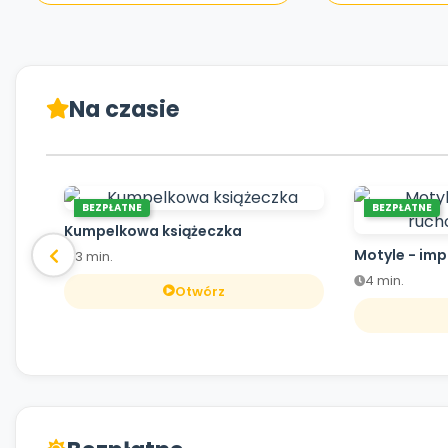
Na czasie
BEZPŁATNE
BEZPŁATNE
Kumpelkowa książeczka
Motyle - im
3 min.
4 min.
Otwórz