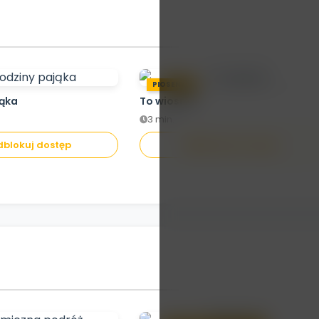
PIOSENKA
jąka
To wiosna!
3 min.
blokuj dostęp
Odblokuj dostęp