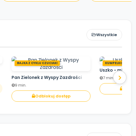
Wszystkie
BAJKA Z CYKLU CZUCIAKI
KUMPELKOWO
Uszko - mistrz s
Pan Zielonek z Wyspy Zazdrości
7 min.
9 min.
Odblo
Odblokuj dostęp