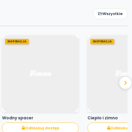
Wszystkie
INSPIRACJA
INSPIRACJA
Wodny spacer
Ciepło i zimno
Odblokuj dostęp
Odblokuj 