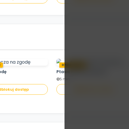
E
OPOWIADANIE
odę
Ptasia misja ratunkowa
5 min.
blokuj dostęp
Odblokuj dostęp