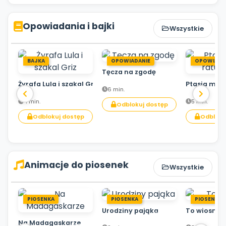
Opowiadania i bajki
Wszystkie
BAJKA
OPOWIADANIE
OPOWIADA
Tęcza na zgodę
Żyrafa Lula i szakal Griz
Ptasia mis
6 min.
4 min.
5 min.
Odblokuj dostęp
Odblokuj dostęp
Odbloku
Animacje do piosenek
Wszystkie
PIOSENKA
PIOSENKA
PIOSENKA
Urodziny pająka
To wiosna!
Na Madagaskarze