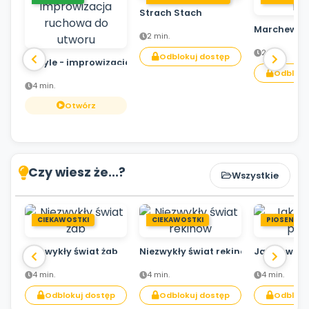
Strach Stach
Marchewka
2 min.
2 min.
Odblokuj dostęp
Motyle - improwizacja ruchowa do utworu
Odbloku
4 min.
Otwórz
Czy wiesz że...?
Wszystkie
CIEKAWOSTKI
CIEKAWOSTKI
PIOSENKA
Niezwykły świat żab
Niezwykły świat rekinów
Jak powsta
4 min.
4 min.
4 min.
Odblokuj dostęp
Odblokuj dostęp
Odbloku