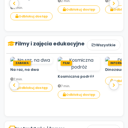
2 min.
3 min.
3 min.
Odblokuj dostęp
Odbloku
Odblokuj dostęp
Filmy i zajęcia edukacyjne
Wszystkie
ZABAWA
FILM
INFORMACJ
Na raz, na dwa
Dinozaury
Kosmiczna podróż
7 min.
Odbloku
7 min.
Odblokuj dostęp
Odblokuj dostęp