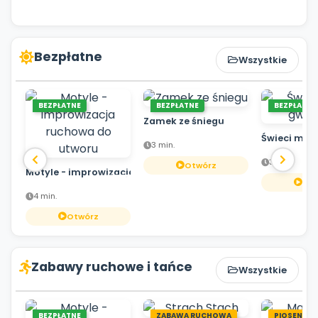
Bezpłatne
Wszystkie
BEZPŁATNE
BEZPŁATNE
BEZPŁATNE
Zamek ze śniegu
Świeci mał
3 min.
3 min.
Otwórz
Motyle - improwizacja ruchowa do utworu
Otw
4 min.
Otwórz
Zabawy ruchowe i tańce
Wszystkie
BEZPŁATNE
ZABAWA RUCHOWA
PIOSENKA