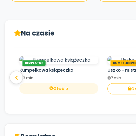
Na czasie
BEZPŁATNE
KUMPELKOW
Kumpelkowa książeczka
Uszko - mist
3 min.
7 min.
Otwórz
Od