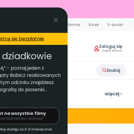
iżej MAX
|
Moja płytoteka
|
Platforma
|
Kiosk
|
E-booki
struj się bezpłatnie
.
Zaloguj się
Załóż konto
 dziadkowie
” - poznaj jeden z
Szukaj
gaty Babicz realizowanych
W tym odcinku znajdziesz
grafią do piosenki...
więcej
ukacji przedszkolnej, gotowe pomysły na zabawy w dom
EDIA
POLECAMY
NA SKRÓTY
POLECAMY
Literkowo
od numeru 6.2026
Nauka liter i głosek
ły
Ebooki
Facebook
 na wszystkie filmy
acyjne
Nasze interaktywne ebooki
Aktualności
p abonament
nad 500 filmów i animacji
Sprintem do maratonu
Ruch i motywacja
ykaj dostęp za 6 zł miesięcznie.
ne
Strona WWW dla przedszkola
Instagram