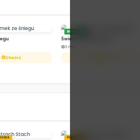
BEZPŁATNE
iegu
Świeci mała gwiazdka
3 min.
Otwórz
Otwórz
HOWA
PIOSENKA