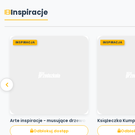
Inspiracje
INSPIRACJA
INSPIRACJA
Arte inspiracje - musujące drzewo
Książeczka Kum
Odblokuj dostęp
Odblok