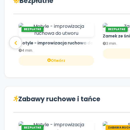
Bezpłatne
BEZPŁATNE
BEZPŁATNE
Zamek ze śn
Motyle - improwizacja ruchowa do utworu
3 min.
4 min.
Otwórz
Zabawy ruchowe i tańce
BEZPŁATNE
ZABAWA RUC