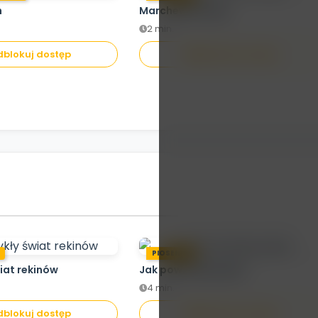
h
Marchewka Maja
2 min.
blokuj dostęp
Odblokuj dostęp
PIOSENKA
iat rekinów
Jak powstaje papier
4 min.
blokuj dostęp
Odblokuj dostęp