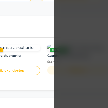
O
BEZPŁATNE
rz słuchania
Czuciaki z Krainy Emocji
3 min.
Otwórz
blokuj dostęp