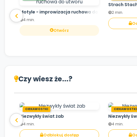
Strach Stac
Motyle - improwizacja ruchowa do utworu
2 min.
4 min.
Od
Otwórz
Czy wiesz że...?
CIEKAWOSTKI
CIEKAWOSTKI
Niezwykły świat żab
Niezwykły św
4 min.
4 min.
Odblokuj dostęp
Od