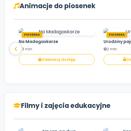
Animacje do piosenek
PIOSENKA
PIOSENKA
Na Madagaskarze
Urodziny pa
3 min.
2 min.
Odblokuj dostęp
Od
Filmy i zajęcia edukacyjne