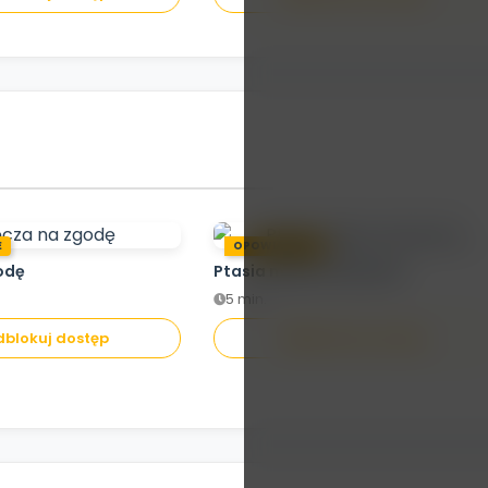
E
OPOWIADANIE
odę
Ptasia misja ratunkowa
5 min.
blokuj dostęp
Odblokuj dostęp