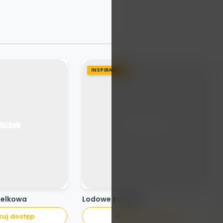
INSPIRACJA
pelkowa
Lodowe zabawy
uj dostęp
Odblokuj dostęp