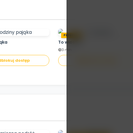
PIOSENKA
jąka
To wiosna!
3 min.
blokuj dostęp
Odblokuj dostęp