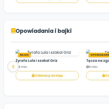
Opowiadania i bajki
BAJKA
OPOWIADANI
Żyrafa Lula i szakal Griz
Tęcza na zg
4 min.
6 min.
Odblokuj dostęp
Od