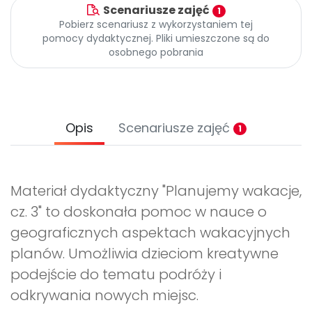
Archiwalne numery
Scenariusze zajęć
1
Promocje
Pobierz scenariusz z wykorzystaniem tej
pomocy dydaktycznej. Pliki umieszczone są do
Pomoc
osobnego pobrania
Opis
Scenariusze zajęć
1
Materiał dydaktyczny "Planujemy wakacje,
cz. 3" to doskonała pomoc w nauce o
geograficznych aspektach wakacyjnych
planów. Umożliwia dzieciom kreatywne
podejście do tematu podróży i
odkrywania nowych miejsc.