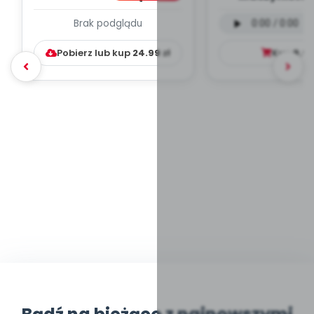
PLAN PRACY
wersja wokal
Brak podglądu
WYCHOWAWCZO –
mp3)
DYDAKTYC...
Pobierz lub kup
24.99
zł
Kup
9.9