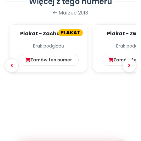
Więcej z tego numeru
Marzec 2013
PLAKAT
Plakat - Zachowania
Plakat - Zwi
proekologiczne (cz. 1)
wiejskie i ich dzi
Brak podglądu
Brak podgl
Zamów ten numer
Zamów ten