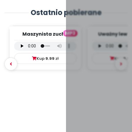
Ostatnio pobierane
MP3
Maszynista zuch -
Uważny lew -
wersja wokalna (PD,
wokalna (PD
mp3)
Kup
9.99
zł
Kup
9.9