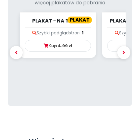
więcej plakatów do pobrania
PLAKAT
PLAKAT - NA TROPIE
PLAKAT - 
LICZB - DŻUNGLA
Szybki podgląd
stron:
1
Szybki po
Kup
4.99
zł
Ku