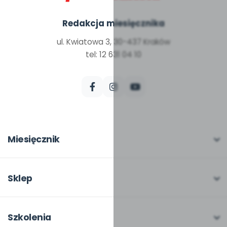
Redakcja miesięcznika
ul. Kwiatowa 3, 30-437 Kraków
tel: 12 631 04 10
Miesięcznik
O miesięczniku
W numerze
Sklep
Scenariusze i artykuły
Pełna oferta
Pomoce dydaktyczne
Moje zakupy
Szkolenia