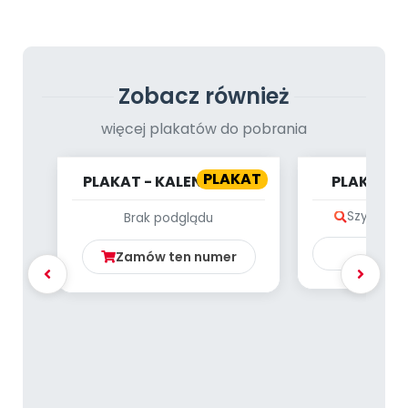
Archiwalne numery
Promocje
Pomoc
Zobacz również
więcej plakatów do pobrania
PLAKAT
PLAKAT - KALENDARZ -
PLAKAT -
LIPIEC
ZDR
Szybki po
Brak podglądu
Ku
Zamów ten numer