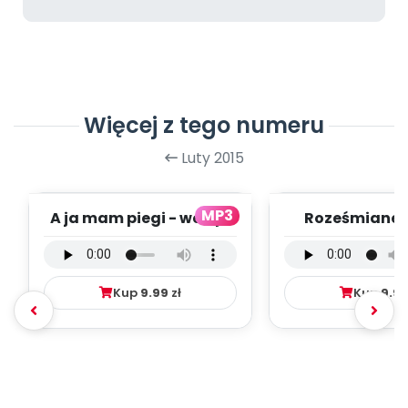
Więcej z tego numeru
Luty 2015
MP3
A ja mam piegi - wersja
Roześmiane P
wokalna (PD, mp3)
wersja wokal
mp3)
Kup
9.99
zł
Kup
9.9