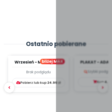
Ostatnio pobierane
bliżej MAX
Wrzesień - MIESIĘCZNY
PLAKAT - ADAP
PLAN PRACY
PORADNIK DLA 
Szybki podglą
Brak podglądu
WYCHOWAWCZO –
DYDAKTYC...
Kup
4.9
Pobierz lub kup
24.99
zł