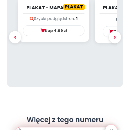
PLAKAT
PLAKAT - MAPA POLSKI
PLAKAT - 
WRZ
Szybki podgląd
stron:
1
Brak p
Kup
4.99
zł
Zamów 
Więcej z tego numeru