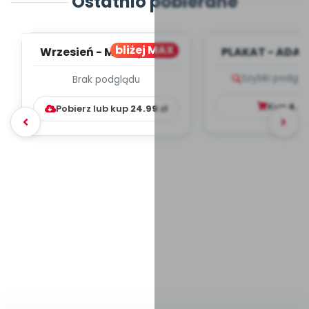
Ostatnio pobierane
bliżej MAX
Wrzesień - MIESIĘCZNY
PLAKAT - ADAP
PLAN PRACY
PORADNIK DLA 
Szybki podglą
Brak podglądu
WYCHOWAWCZO –
DYDAKTYC...
Kup
4.9
Pobierz lub kup
24.99
zł