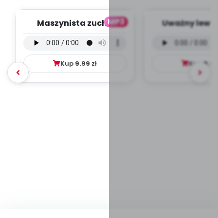
MP3
Maszynista zuch -
Uważny lew -
wersja wokalna (PD,
wokalna (PD
mp3)
Kup
9.99
zł
Kup
9.9