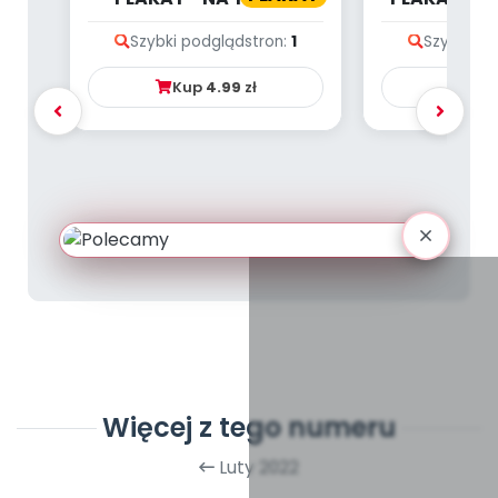
LICZB - DŻUNGLA
Szybki podgląd
stron:
1
Szybki po
Kup
4.99
zł
Ku
Więcej z tego numeru
Luty 2022