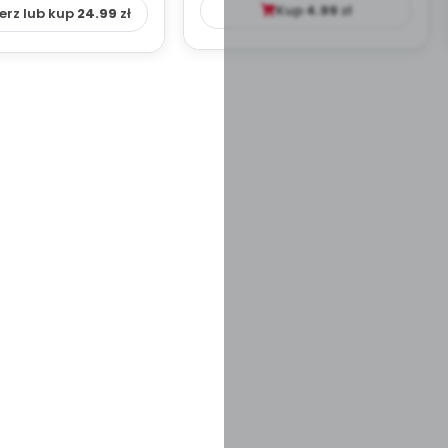
Kup
4.99
zł
erz lub kup
24.99
zł