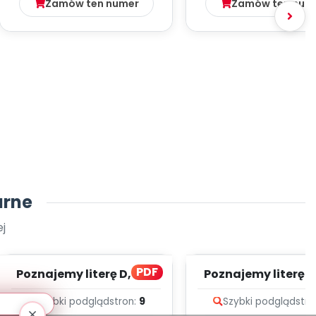
Zamów ten numer
Zamów ten num
arne
j
PDF
Poznajemy literę D, cz. 1
Poznajemy literę E, 
(PD)
(PD)
Szybki podgląd
stron:
9
Szybki podgląd
stro