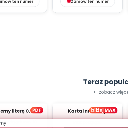
amów ten numer
Zamów ten numer
Teraz popul
zobacz więce
PDF
bliżej MAX
my literę C, cz. 1
Karta innowacji
(PD)
pedagogicznej -
ki podgląd
stron:
10
Brak podglądu
Kumpelkowo