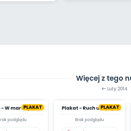
Więcej z tego 
Luty 2014
PLAKAT
PLAKAT
 - W marcu jak w
Plakat - Ruch uliczny -
garncu
plansza
Brak podglądu
Brak podglądu