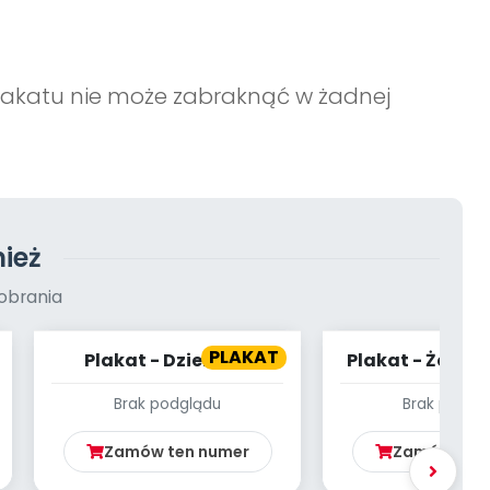
plakatu nie może zabraknąć w żadnej
ież
obrania
PLAKAT
Plakat - Dzień bez
Plakat - Żegna
Samochodu
Brak podglądu
Brak podgl
Zamów ten numer
Zamów ten 