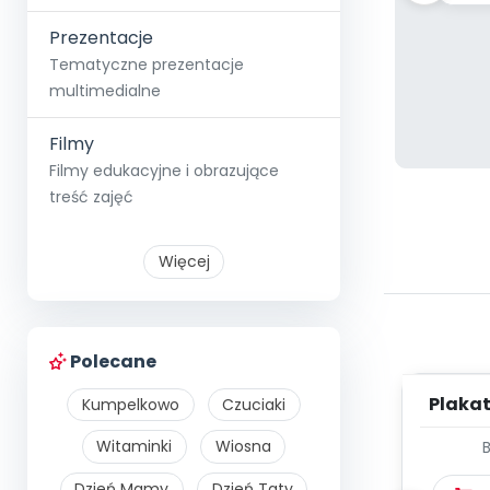
Prezentacje
Tematyczne prezentacje
multimedialne
Filmy
Filmy edukacyjne i obrazujące
treść zajęć
Więcej
Polecane
Plakat
Kumpelkowo
Czuciaki
Witaminki
Wiosna
Dzień Mamy
Dzień Taty