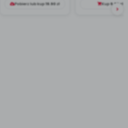
Pobierz lub kup
19.90
zł
Kup
9.99
zł