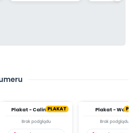
numeru
PLAKAT
PL
Plakat - Calineczka
Plakat - Wawe
Brak podglądu
Brak podglądu