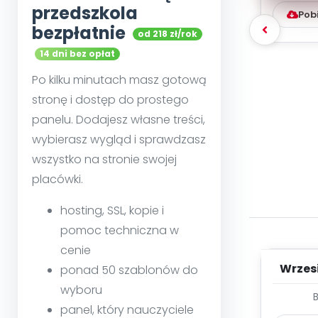
przedszkola
Pob
bezpłatnie
od 218 zł/rok
14 dni bez opłat
Po kilku minutach masz gotową
stronę i dostęp do prostego
panelu. Dodajesz własne treści,
wybierasz wygląd i sprawdzasz
wszystko na stronie swojej
placówki.
hosting, SSL, kopie i
pomoc techniczna w
cenie
Wrzes
ponad 50 szablonów do
wyboru
WYC
panel, który nauczyciele
D