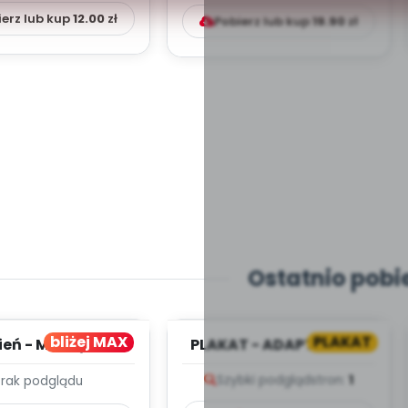
ierz lub kup
12.00
zł
Pobierz lub kup
19.90
zł
Ostatnio pobi
bliżej MAX
PLAKAT
ień - MIESIĘCZNY
PLAKAT - ADAPTACJA -
PLAN PRACY
PORADNIK DLA RODZICA
Szybki podgląd
stron:
1
Brak podglądu
HOWAWCZO –
YDAKTYC...