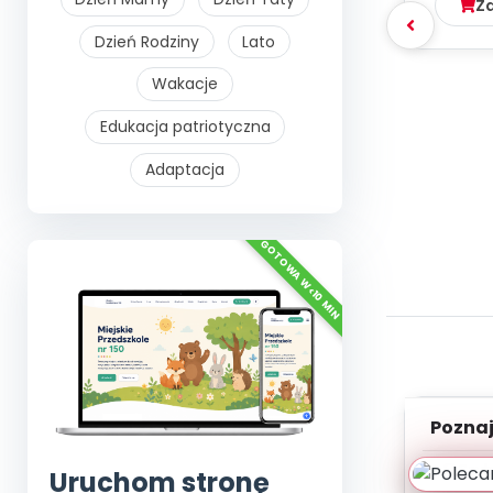
Z
Dzień Rodziny
Lato
Wakacje
Edukacja patriotyczna
Adaptacja
Poznaje
Szyb
Uruchom stronę