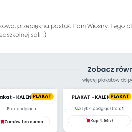
kowa, przepiękna postać Pani Wiosny. Tego 
edszkolnej sali! :)
Zobacz równ
więcej plakatów do p
PLAKAT
PLAKAT
lakat - KALENDARZ -
PLAKAT - KALENDARZ -
WRZESIEŃ
SIERPIEŃ
Szybki podgląd
stron:
1
Brak podglądu
Kup
4.99
zł
Zamów ten numer