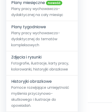
online lub stacjonarnie.
Plany miesięczne
Szko
Film
Wygr
nowość
Społeczność
Strona główna
Poznaj pakiet MAX
Wszystkie projekty
Skontaktuj się
Wit
Plany pracy wychowawczo-
O miesięczniku
O Akademii
+48 12 631 04 10
Zdro
dydaktycznej na cały miesiąc
Zam
Kio
kontakt@blizejprzedszkola.pl
Szko
E-wy
Doo
Plany tygodniowe
Pozn
Plany pracy wychowawczo-
dydaktycznej do tematów
Akredyt
Wydanie l
∞
Pakiet 
Dodaj wpis
Sen
kompleksowych
Akademia Edu
Pełen dostęp
Zob
Testuj przez 7 dni
Patr
Strefy, k
przedłużenie a
NP.5470.4.20
Zdjęcia i rysunki
Zam
Zob
Fotografie, ilustracje, karty pracy,
kolorowanki, historyjki obrazkowe
Historyjki obrazkowe
Pomoce rozwijające umiejętność
myślenia przyczynowo-
skutkowego i ilustracje do
opowiadań.