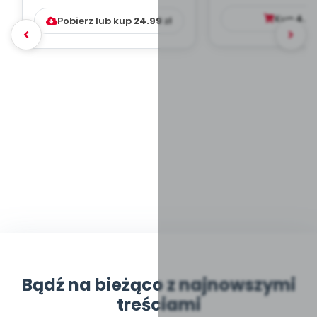
DYDAKTYC...
Kup
4.9
Pobierz lub kup
24.99
zł
Bądź na bieżąco z najnowszymi
treściami