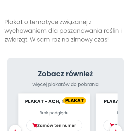
Promocje
Pomoc
Plakat o tematyce związanej z
wychowaniem dla poszanowania roślin i
zwierząt. W sam raz na zimowy czas!
Zobacz również
więcej plakatów do pobrania
PLAKAT
PLAKAT - ACH, TE ŻABY!
PLAKAT - 
SCENARIUSZ ZAJĘĆ Z
GRU
Brak podglądu
Brak p
OKAZJI DNIA Ż...
Zamów ten numer
Zamów 