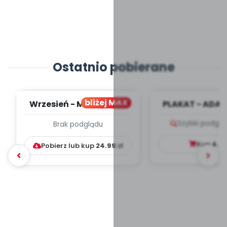
Ostatnio pobierane
bliżej MAX
Wrzesień - MIESIĘCZNY
PLAKAT - ADAP
PLAN PRACY
PORADNIK DLA 
Szybki podglą
Brak podglądu
WYCHOWAWCZO –
DYDAKTYC...
Kup
4.9
Pobierz lub kup
24.99
zł