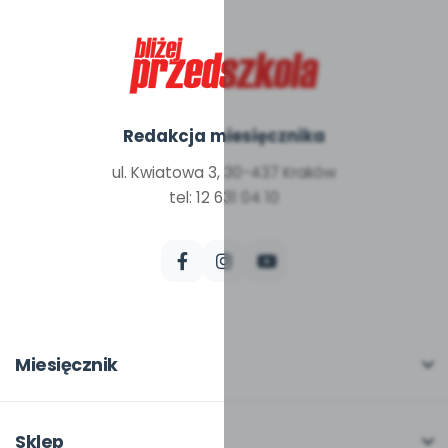
Redakcja miesięcznika
ul. Kwiatowa 3, 30-437 Kraków
tel: 12 631 04 10
Miesięcznik
O miesięczniku
W numerze
Sklep