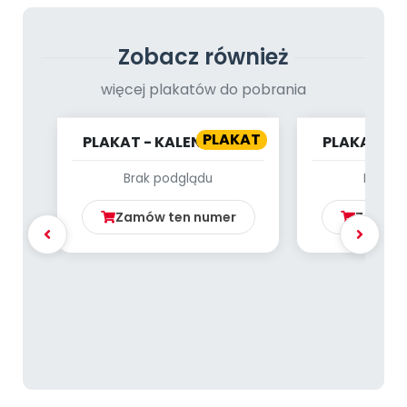
Archiwalne numery
Promocje
Zobacz również
Pomoc
więcej plakatów do pobrania
PLAKAT
PLAKAT - KALENDARZ -
PLAKAT - 
LISTOPAD
WRZ
Brak podglądu
Brak p
Zamów ten numer
Zamów 