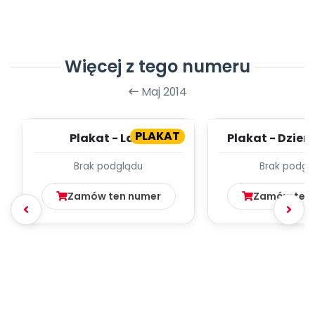
Więcej z tego numeru
Maj 2014
PLAKAT
Plakat - Lato
Plakat - Dzień
Brak podglądu
Brak podgl
Zamów ten numer
Zamów ten