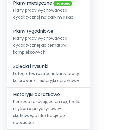
online lub stacjonarnie.
Plany miesięczne
Szko
Film
Wygr
nowość
Społeczność
Strona główna
Poznaj pakiet MAX
Wszystkie projekty
Skontaktuj się
Wit
Plany pracy wychowawczo-
O miesięczniku
O Akademii
+48 12 631 04 10
Zdro
dydaktycznej na cały miesiąc
Zam
Kio
kontakt@blizejprzedszkola.pl
Szko
E-wy
Doo
Plany tygodniowe
Pozn
Plany pracy wychowawczo-
dydaktycznej do tematów
Akredyt
Wydanie l
∞
Pakiet 
Dodaj wpis
Sen
kompleksowych
Akademia Edu
Pełen dostęp
Zob
Testuj przez 7 dni
Patr
Strefy, k
przedłużenie a
NP.5470.4.20
Zdjęcia i rysunki
Zam
Zob
Fotografie, ilustracje, karty pracy,
kolorowanki, historyjki obrazkowe
Historyjki obrazkowe
Pomoce rozwijające umiejętność
myślenia przyczynowo-
skutkowego i ilustracje do
opowiadań.