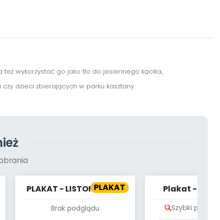
a też wykorzystać go jako tło do jesiennego kącika,
czy dzieci zbierających w parku kasztany.
ież
obrania
PLAKAT
PLAKAT - LISTONOSZ NA
Plakat - Zwi
MEDAL
Polskę: gra p
Szybki podglą
Brak podglądu