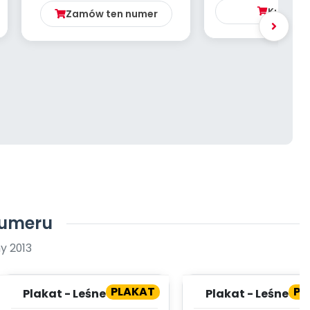
Kup
4.9
Zamów ten numer
numeru
y 2013
PLAKAT
PL
Plakat - Leśne owoce
Plakat - Leśne o
(cz. 2)
(cz. 1)