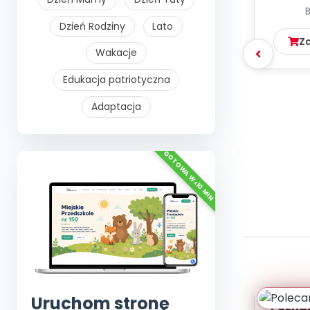
Dzień Rodziny
Lato
Z
Wakacje
Edukacja patriotyczna
Adaptacja
Uruchom stronę
Poznaje