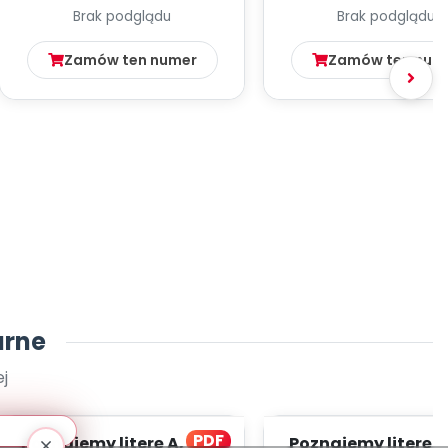
Brak podglądu
Brak podglądu
Zamów ten numer
Zamów ten num
arne
j
PDF
Poznajemy literę A, CZ. 1
Poznajemy literę E, 