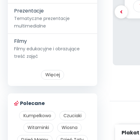
Prezentacje
Tematyczne prezentacje
multimedialne
Filmy
Filmy edukacyjne i obrazujące
treść zajęć
Więcej
Polecane
Kumpelkowo
Czuciaki
Witaminki
Wiosna
Plakat
wa
Dzień Mamy
Dzień Taty