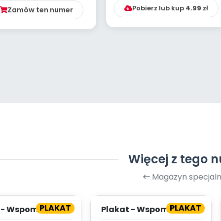
WRZES...
Pobierz lub kup
4.99
zł
Zamów ten numer
Więcej z tego 
Magazyn specjaln
PLAKAT
PLAKAT
 - Wspomnienia z
Plakat - Wspomnienia z
kacji (cz. 2)
wakacji (cz. 1)