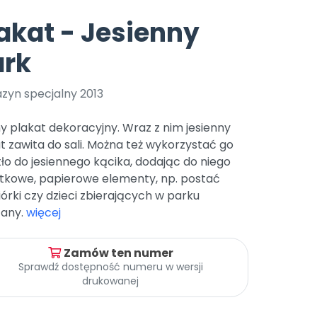
e
y
Gotowa w mniej niż 10 min • 14 dni bez opłat
Zobacz nas na Instagramie
Bliżej Pieska
akat - Jesienny
Pomoc zwierzętom
TikTok
ark
Nowości
Zobacz nas na TikToku
wej
Książka (dla) Przedszkolaka
Zapowiedzi
Promowanie czytelnictwa
zyn specjalny 2013
YouTube
zkoli
Polecamy
Filmy edukacyjne
y plakat dekoracyjny. Wraz z nim jesienny
osk Online.
5 czerwca 2024 r. uzyskała
Promocje
t zawita do sali. Można też wykorzystać go
19 r. Nr decyzji:
tło do jesiennego kącika, dodając do niego
Archiwalne numery
tkowe, papierowe elementy, np. postać
órki czy dzieci zbierających w parku
Pomoc
tany.
więcej
Zamów ten numer
Sprawdź dostępność numeru w wersji
drukowanej