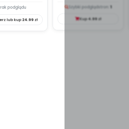
PLAN PRACY
PORADNIK DLA RODZICA
Szybki podgląd
stron:
1
Brak podglądu
HOWAWCZO –
YDAKTYC...
Kup
4.99
zł
erz lub kup
24.99
zł