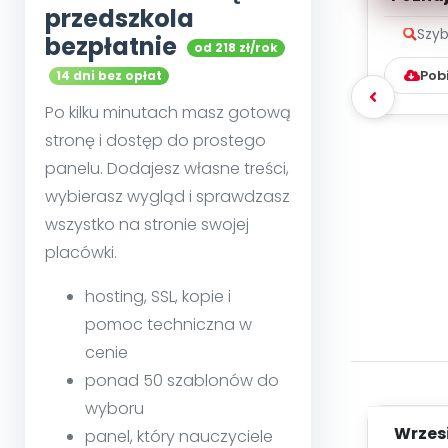
przedszkola
Szyb
bezpłatnie
od 218 zł/rok
Pob
14 dni bez opłat
Po kilku minutach masz gotową
stronę i dostęp do prostego
panelu. Dodajesz własne treści,
wybierasz wygląd i sprawdzasz
wszystko na stronie swojej
placówki.
hosting, SSL, kopie i
pomoc techniczna w
cenie
ponad 50 szablonów do
wyboru
Wrzes
panel, który nauczyciele