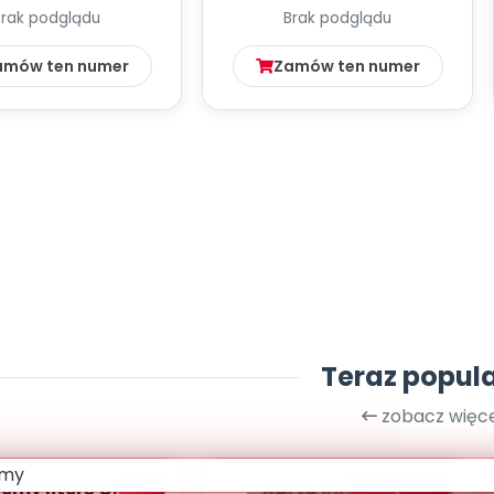
Brak podglądu
Brak podglądu
amów ten numer
Zamów ten numer
Teraz popul
zobacz więce
PDF
bliżej MAX
my literę C, cz. 1
Karta innowacji