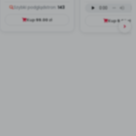
Dookoła Polski
wersja wokalna (
Szybki podgląd
stron:
143
mp3)
Kup
99.00
zł
Kup
9.99
zł