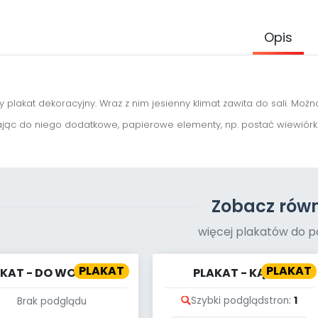
Opis
y plakat dekoracyjny. Wraz z nim jesienny klimat zawita do sali. Możn
jąc do niego dodatkowe, papierowe elementy, np. postać wiewiórki 
Zobacz równ
więcej plakatów do p
PLAKAT
PLAKAT
AKAT - DO WODOPOJU
PLAKAT - KĄCIK
CZYTELNICZY - CO
Szybki podgląd
stron:
1
Brak podglądu
WIDZĘ? CO SŁYSZĘ?