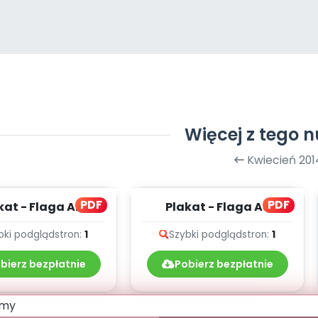
Więcej z tego 
Kwiecień 201
PDF
PDF
kat - Flaga A2
Plakat - Flaga A3
bki podgląd
stron:
1
Szybki podgląd
stron:
1
bierz bezpłatnie
Pobierz bezpłatnie