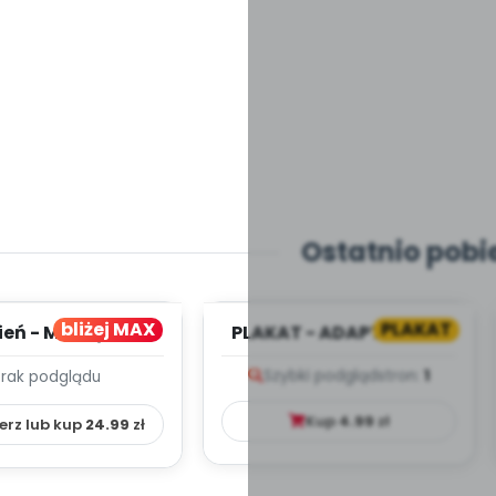
Ostatnio pobi
bliżej MAX
PLAKAT
ień - MIESIĘCZNY
PLAKAT - ADAPTACJA -
PLAN PRACY
PORADNIK DLA RODZICA
Szybki podgląd
stron:
1
Brak podglądu
HOWAWCZO –
YDAKTYC...
Kup
4.99
zł
erz lub kup
24.99
zł