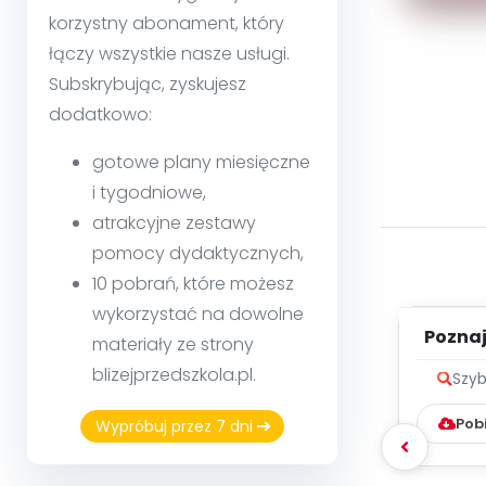
korzystny abonament, który
łączy wszystkie nasze usługi.
Subskrybując, zyskujesz
dodatkowo:
gotowe plany miesięczne
i tygodniowe,
atrakcyjne zestawy
pomocy dydaktycznych,
10 pobrań, które możesz
wykorzystać na dowolne
Poznaje
materiały ze strony
blizejprzedszkola.pl.
Szyb
Pob
Wypróbuj przez 7 dni