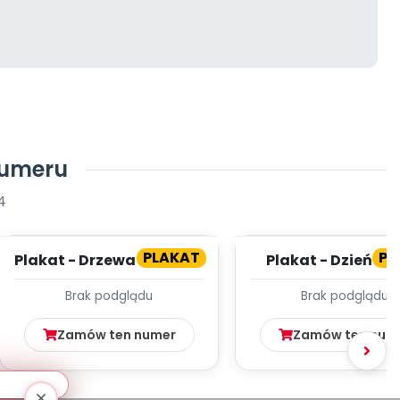
numeru
4
PLAKAT
PL
Plakat - Drzewa liściaste
Plakat - Dzień M
wiosną
Brak podglądu
Brak podglądu
Zamów ten numer
Zamów ten num