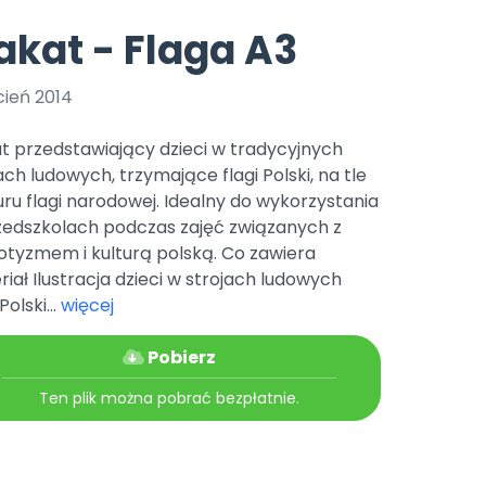
e
y
Gotowa w mniej niż 10 min • 14 dni bez opłat
Zobacz nas na Instagramie
Bliżej Pieska
akat - Flaga A3
Pomoc zwierzętom
TikTok
Nowości
Zobacz nas na TikToku
cień 2014
wej
Książka (dla) Przedszkolaka
Zapowiedzi
Promowanie czytelnictwa
t przedstawiający dzieci w tradycyjnych
YouTube
zkoli
Polecamy
Filmy edukacyjne
ach ludowych, trzymające flagi Polski, na tle
ru flagi narodowej. Idealny do wykorzystania
osk Online.
5 czerwca 2024 r. uzyskała
Promocje
19 r. Nr decyzji:
zedszkolach podczas zajęć związanych z
otyzmem i kulturą polską. Co zawiera
Archiwalne numery
iał Ilustracja dzieci w strojach ludowych
Pomoc
Polski...
więcej
Pobierz
Ten plik można pobrać bezpłatnie.