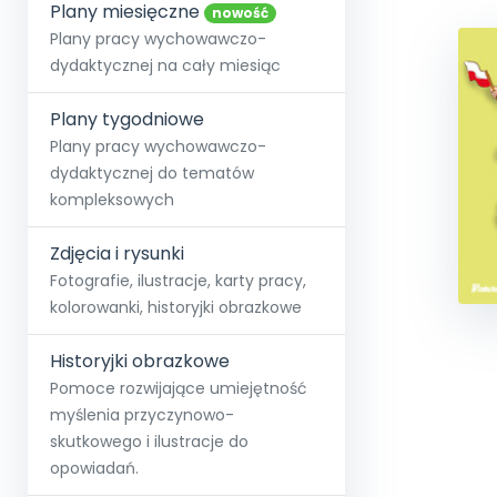
online lub stacjonarnie.
Plany miesięczne
Szko
Film
Wygr
nowość
Społeczność
Strona główna
Poznaj pakiet MAX
Wszystkie projekty
Skontaktuj się
Wit
Plany pracy wychowawczo-
O miesięczniku
O Akademii
+48 12 631 04 10
Zdro
dydaktycznej na cały miesiąc
Zam
Kio
kontakt@blizejprzedszkola.pl
Szko
E-wy
Doo
Plany tygodniowe
Pozn
Plany pracy wychowawczo-
dydaktycznej do tematów
Akredyt
Wydanie l
∞
Pakiet 
Dodaj wpis
Sen
kompleksowych
Akademia Edu
Pełen dostęp
Zob
Testuj przez 7 dni
Patr
Strefy, k
przedłużenie a
NP.5470.4.20
Zdjęcia i rysunki
Zam
Zob
Fotografie, ilustracje, karty pracy,
kolorowanki, historyjki obrazkowe
Historyjki obrazkowe
Pomoce rozwijające umiejętność
myślenia przyczynowo-
skutkowego i ilustracje do
opowiadań.