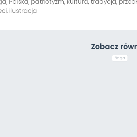
ga, Polska, patriotyzm, kultura, tradycja, przed
eci, ilustracja
Zobacz równ
flaga