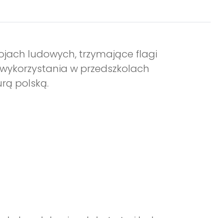
rojach ludowych, trzymające flagi
do wykorzystania w przedszkolach
rą polską.