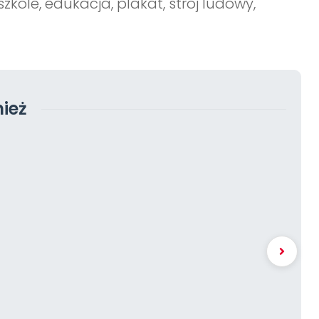
szkole, edukacja, plakat, stroj ludowy,
ież