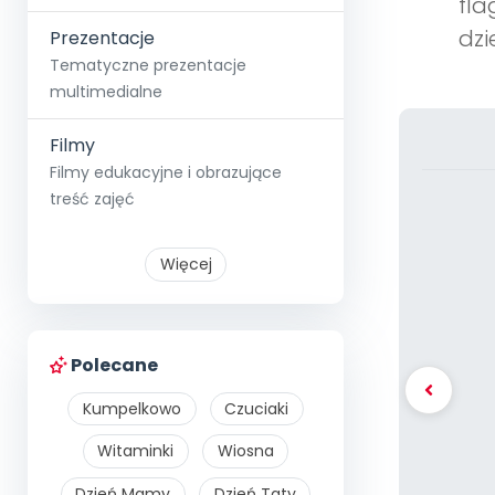
fla
dzi
Prezentacje
Tematyczne prezentacje
multimedialne
Filmy
Filmy edukacyjne i obrazujące
treść zajęć
Więcej
Polecane
Kumpelkowo
Czuciaki
Witaminki
Wiosna
Dzień Mamy
Dzień Taty