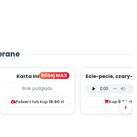
erane
bliżej MAX
Karta innowacji
Ecie-pecie, czary-m
pedagogicznej -
wersja wokalna (
Brak podglądu
Kumpelkowo
mp3)
Pobierz lub kup
19.90
zł
Kup
9.99
zł