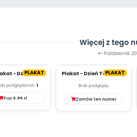
Więcej z tego 
Październik 20
PLAKAT
PLAKAT
akat - Dzień
Plakat - Dzień Tolerancji
szowego Misia
bki podgląd
stron:
1
Brak podglądu
Kup
4.99
zł
Zamów ten numer