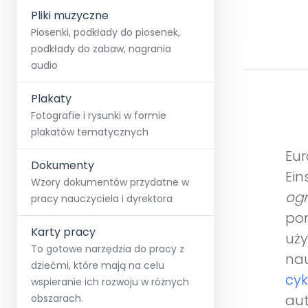
Pliki muzyczne
Piosenki, podkłady do piosenek,
podkłady do zabaw, nagrania
audio
Plakaty
Fotografie i rysunki w formie
plakatów tematycznych
Eur
Dokumenty
Ein
Wzory dokumentów przydatne w
ogr
pracy nauczyciela i dyrektora
pom
Karty pracy
uży
To gotowe narzędzia do pracy z
nau
dziećmi, które mają na celu
cyk
wspieranie ich rozwoju w różnych
aut
obszarach.