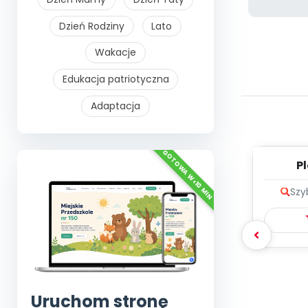
Dzień Rodziny
Lato
Wakacje
Edukacja patriotyczna
Adaptacja
Pl
Plu
Szy
Uruchom stronę