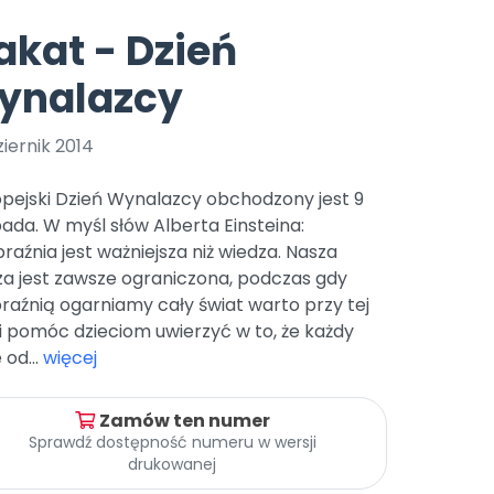
e
y
Gotowa w mniej niż 10 min • 14 dni bez opłat
Zobacz nas na Instagramie
Bliżej Pieska
akat - Dzień
Pomoc zwierzętom
TikTok
ynalazcy
Nowości
Zobacz nas na TikToku
wej
Książka (dla) Przedszkolaka
Zapowiedzi
Promowanie czytelnictwa
iernik 2014
YouTube
zkoli
Polecamy
Filmy edukacyjne
pejski Dzień Wynalazcy obchodzony jest 9
osk Online.
5 czerwca 2024 r. uzyskała
Promocje
pada. W myśl słów Alberta Einsteina:
19 r. Nr decyzji:
aźnia jest ważniejsza niż wiedza. Nasza
Archiwalne numery
za jest zawsze ograniczona, podczas gdy
aźnią ogarniamy cały świat warto przy tej
Pomoc
i pomóc dzieciom uwierzyć w to, że każdy
od...
więcej
Zamów ten numer
Sprawdź dostępność numeru w wersji
drukowanej