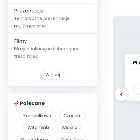
Prezentacje
Tematyczne prezentacje
multimedialne
Filmy
Filmy edukacyjne i obrazujące
treść zajęć
PL
Więcej
Polecane
Kumpelkowo
Czuciaki
Witaminki
Wiosna
Dzień Mamy
Dzień Taty