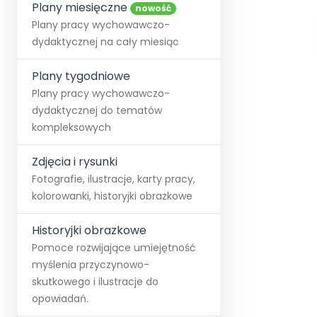
online lub stacjonarnie.
Plany miesięczne
Szko
Film
Wygr
nowość
Społeczność
Strona główna
Poznaj pakiet MAX
Wszystkie projekty
Skontaktuj się
Wit
Plany pracy wychowawczo-
O miesięczniku
O Akademii
+48 12 631 04 10
Zdro
dydaktycznej na cały miesiąc
Zam
Kio
kontakt@blizejprzedszkola.pl
Szko
E-wy
Doo
Plany tygodniowe
Pozn
Plany pracy wychowawczo-
dydaktycznej do tematów
Akredyt
Wydanie l
∞
Pakiet 
Dodaj wpis
Sen
kompleksowych
Akademia Edu
Pełen dostęp
Zob
Testuj przez 7 dni
Patr
Strefy, k
przedłużenie a
NP.5470.4.20
Zdjęcia i rysunki
Zam
Zob
Fotografie, ilustracje, karty pracy,
kolorowanki, historyjki obrazkowe
Historyjki obrazkowe
Pomoce rozwijające umiejętność
myślenia przyczynowo-
skutkowego i ilustracje do
opowiadań.