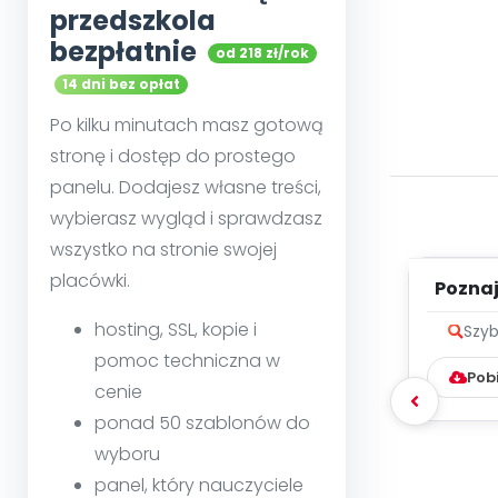
przedszkola
bezpłatnie
od 218 zł/rok
14 dni bez opłat
Po kilku minutach masz gotową
stronę i dostęp do prostego
panelu. Dodajesz własne treści,
wybierasz wygląd i sprawdzasz
wszystko na stronie swojej
placówki.
Poznaje
hosting, SSL, kopie i
Szyb
pomoc techniczna w
Pob
cenie
ponad 50 szablonów do
wyboru
panel, który nauczyciele