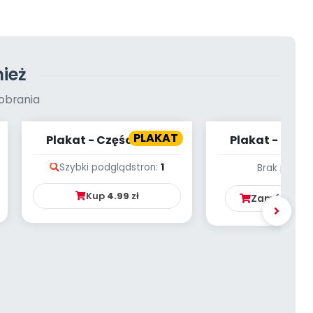
ież
obrania
PLAKAT
Plakat - Części ciała
Plakat - Lato 
Szybki podgląd
stron:
1
Brak podgl
Kup
4.99
zł
Zamów ten 