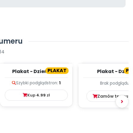
numeru
14
PLAKAT
PL
Plakat - Dzień Jeża
Plakat - Dzień
Wynalazcy
Szybki podgląd
stron:
1
Brak podglądu
Kup
4.99
zł
Zamów ten num