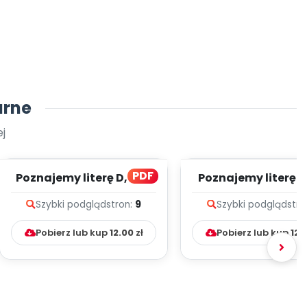
arne
j
PDF
Poznajemy literę D, cz. 1
Poznajemy literę E, 
(PD)
(PD)
Szybki podgląd
stron:
9
Szybki podgląd
stro
Pobierz lub kup
12.00
zł
Pobierz lub kup
12.