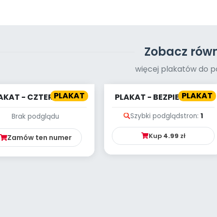
Zobacz równ
więcej plakatów do p
PLAKAT
PLAKAT
AKAT - CZTERY PORY
PLAKAT - BEZPIECZNI NA
ROKU [NAPISY]
DRODZE
Szybki podgląd
stron:
1
Brak podglądu
Kup
4.99
zł
Zamów ten numer