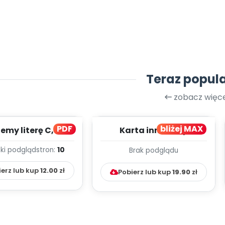
Teraz popul
zobacz więce
PDF
bliżej MAX
my literę C, cz. 1
Karta innowacji
(PD)
pedagogicznej -
ki podgląd
stron:
10
Brak podglądu
Kumpelkowo
ierz lub kup
12.00
zł
Pobierz lub kup
19.90
zł