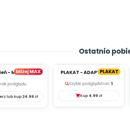
Ostatnio pobi
bliżej MAX
PLAKAT
ień - MIESIĘCZNY
PLAKAT - ADAPTACJA -
PLAN PRACY
PORADNIK DLA RODZICA
Szybki podgląd
stron:
1
Brak podglądu
HOWAWCZO –
YDAKTYC...
Kup
4.99
zł
erz lub kup
24.99
zł