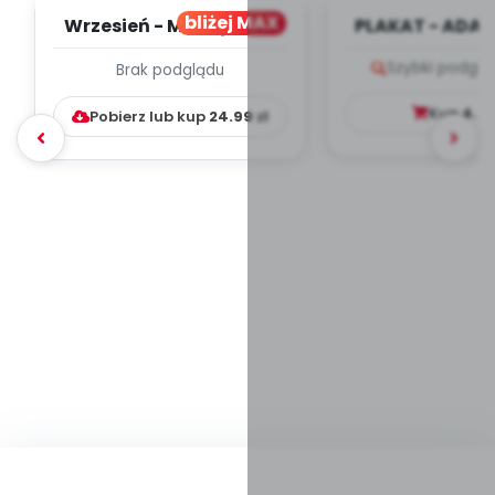
bliżej MAX
Wrzesień - MIESIĘCZNY
PLAKAT - ADAP
PLAN PRACY
PORADNIK DLA 
Szybki podglą
Brak podglądu
WYCHOWAWCZO –
DYDAKTYC...
Kup
4.9
Pobierz lub kup
24.99
zł