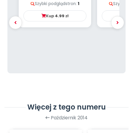
Szybki podgląd
stron:
1
Szybki po
PAP
Kup
4.99
zł
Ku
Więcej z tego numeru
Październik 2014