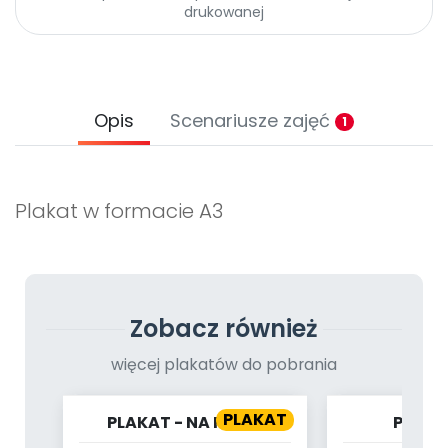
Archiwalne numery
drukowanej
Promocje
Pomoc
Opis
Scenariusze zajęć
1
Plakat w formacie A3
Zobacz również
więcej plakatów do pobrania
PLAKAT
PLAKAT - NA PLAŻY
PLAKA
WYPRO