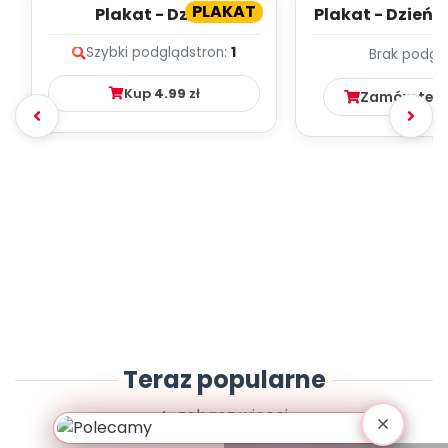
PLAKAT
Plakat - Dzień
Plakat - Dzień T
Pluszowego Misia
Szybki podgląd
stron:
1
Brak podgl
Kup
4.99
zł
Zamów ten
Teraz popularne
zobacz więcej