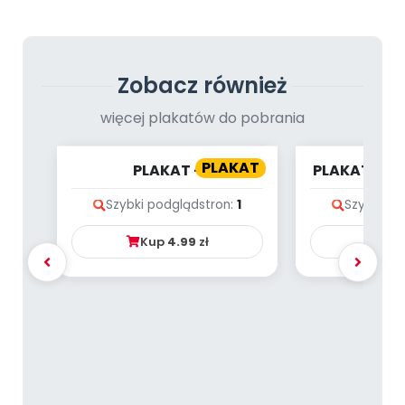
Zobacz również
więcej plakatów do pobrania
PLAKAT
PLAKAT -
PLAKAT - P
PREHISTORYCZNE GADY
WA
Szybki podgląd
stron:
1
Szybki po
Kup
4.99
zł
Ku