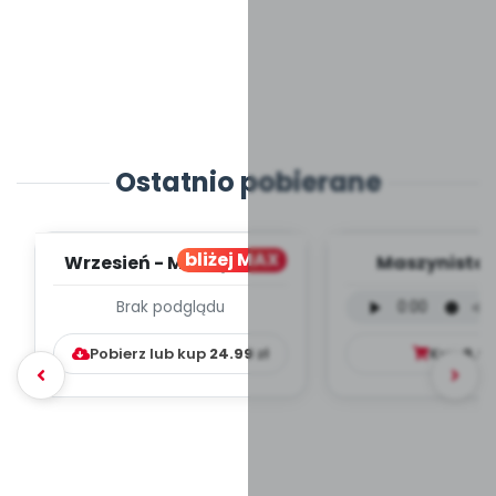
Ostatnio pobierane
bliżej MAX
Wrzesień - MIESIĘCZNY
Maszynista 
PLAN PRACY
wersja wokal
Brak podglądu
WYCHOWAWCZO –
mp3)
DYDAKTYC...
Pobierz lub kup
24.99
zł
Kup
9.9