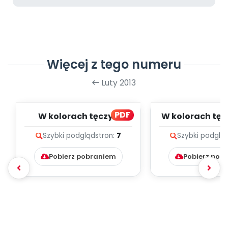
Więcej z tego numeru
Luty 2013
PDF
W kolorach tęczy -
W kolorach tęcz
zachody słońca (PD)
(PD)
Szybki podgląd
stron:
7
Szybki podglą
Pobierz pobraniem
Pobierz pob