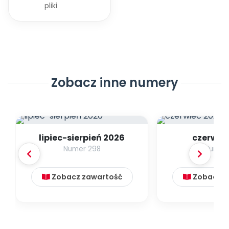
Archiwalne numery
pliki
Promocje
Pomoc
Zobacz inne numery
lipiec-sierpień 2026
czerwie
Numer 298
Numer
Zobacz zawartość
Zobacz z