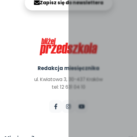
Zapisz się do newslettera
Redakcja miesięcznika
ul. Kwiatowa 3, 30-437 Kraków
tel: 12 631 04 10