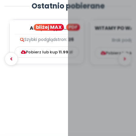
Ostatnio pobierane
bliżej MAX
PDF
Adaptacyjne
WITAMY PO WA
VADEMECUM - plakaty i
- wrzesi
Szybki podgląd
stron:
26
Brak podgl
artykuły
TYGODNIOWY
PRACY W.
Pobierz lub kup
11.99
zł
Pobierz lub k