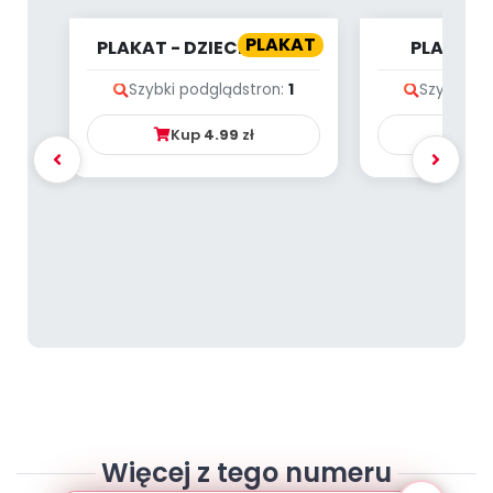
PLAKAT
PLAKAT - DZIECKO JEST
PLAKAT 
JAK DRZEWO...
OBRAZKOW
Szybki podgląd
stron:
1
Szybki po
MOWĘ. W
Kup
4.99
zł
Ku
Więcej z tego numeru