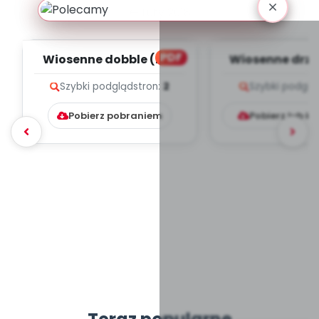
Luty 2018
PDF
Wiosenne dobble (PD)
Wiosenne drze
Szybki podgląd
stron:
2
Szybki podglą
Pobierz pobraniem
Pobierz lub k