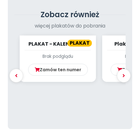
Zobacz również
więcej plakatów do pobrania
PLAKAT
PLAKAT - KALENDARZ -
Plakat -
LISTOPAD
śn
Brak podglądu
Brak p
Zamów ten numer
Zamów 