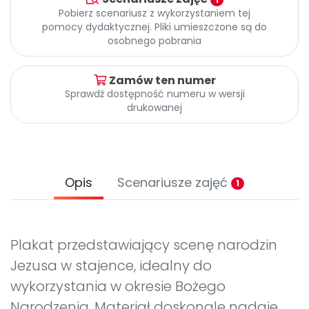
Archiwalne numery
Pobierz scenariusz z wykorzystaniem tej
Promocje
pomocy dydaktycznej. Pliki umieszczone są do
Pomoc
osobnego pobrania
Zamów ten numer
Sprawdź dostępność numeru w wersji
drukowanej
Opis
Scenariusze zajęć
1
Plakat przedstawiający scenę narodzin
Jezusa w stajence, idealny do
wykorzystania w okresie Bożego
Narodzenia. Materiał doskonale nadaje