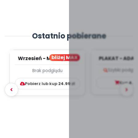
Ostatnio pobierane
bliżej MAX
Wrzesień - MIESIĘCZNY
PLAKAT - ADAP
PLAN PRACY
PORADNIK DLA 
Szybki podglą
Brak podglądu
WYCHOWAWCZO –
DYDAKTYC...
Kup
4.9
Pobierz lub kup
24.99
zł