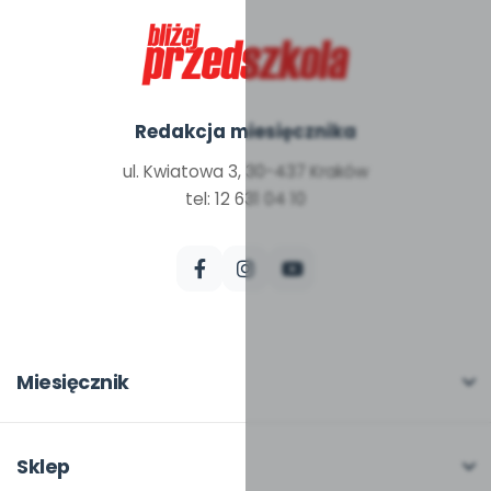
Redakcja miesięcznika
ul. Kwiatowa 3, 30-437 Kraków
tel: 12 631 04 10
Miesięcznik
O miesięczniku
W numerze
Sklep