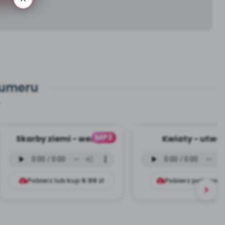
numeru
MP3
Skarby ziemi - wersja
Kwiaty - utwór
instrumentalna (PD,
instrumentalny (
mp3)
mp3)
Pobierz lub kup
9.99
zł
Pobierz pobrani