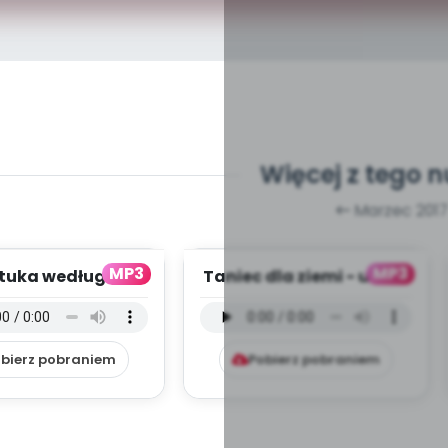
Więcej z tego 
Marzec 2017
MP3
MP3
tuka według
Taniec dla ziemi - utwór
zkolaka - wersja
instrumentalny (PD,
umentalna (PD...
mp3)
bierz pobraniem
Pobierz pobraniem