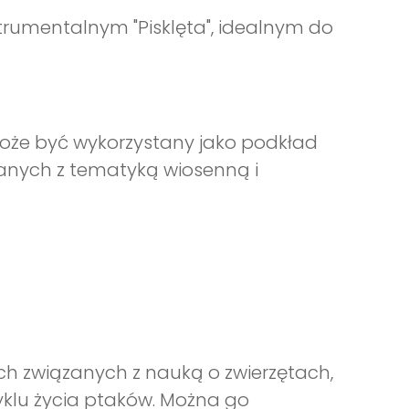
trumentalnym "Pisklęta", idealnym do
może być wykorzystany jako podkład
anych z tematyką wiosenną i
ach związanych z nauką o zwierzętach,
cyklu życia ptaków. Można go