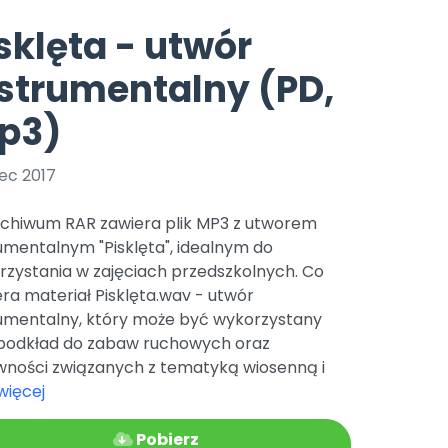
e
y
Gotowa w mniej niż 10 min • 14 dni bez opłat
Zobacz nas na Instagramie
Bliżej Pieska
sklęta - utwór
Pomoc zwierzętom
TikTok
strumentalny (PD,
Nowości
Zobacz nas na TikToku
wej
Książka (dla) Przedszkolaka
Zapowiedzi
p3)
Promowanie czytelnictwa
YouTube
zkoli
Polecamy
Filmy edukacyjne
ec 2017
osk Online.
5 czerwca 2024 r. uzyskała
Promocje
19 r. Nr decyzji:
rchiwum RAR zawiera plik MP3 z utworem
Archiwalne numery
umentalnym "Pisklęta", idealnym do
rzystania w zajęciach przedszkolnych. Co
Pomoc
ra materiał Pisklęta.wav - utwór
rumentalny, który może być wykorzystany
 podkład do zabaw ruchowych oraz
wności związanych z tematyką wiosenną i
więcej
Pobierz