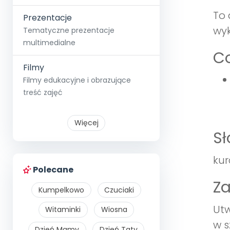
To 
Prezentacje
wyk
Tematyczne prezentacje
multimedialne
Co
Filmy
Filmy edukacyjne i obrazujące
treść zajęć
Więcej
S
kur
Polecane
Z
Kumpelkowo
Czuciaki
Utw
Witaminki
Wiosna
w s
Dzień Mamy
Dzień Taty