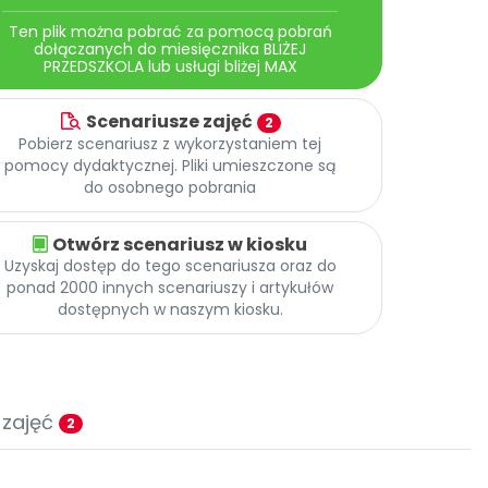
Ten plik można pobrać za pomocą pobrań
dołączanych do miesięcznika BLIŻEJ
PRZEDSZKOLA lub usługi bliżej MAX
Scenariusze zajęć
2
Pobierz scenariusz z wykorzystaniem tej
pomocy dydaktycznej. Pliki umieszczone są
do osobnego pobrania
Otwórz scenariusz w kiosku
Uzyskaj dostęp do tego scenariusza oraz do
ponad 2000 innych scenariuszy i artykułów
dostępnych w naszym kiosku.
 zajęć
2