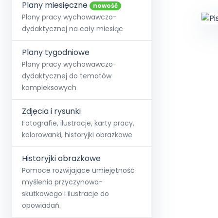
online lub stacjonarnie.
Plany miesięczne
Szko
Film
Wygr
nowość
Społeczność
Strona główna
Poznaj pakiet MAX
Wszystkie projekty
Skontaktuj się
Wit
Plany pracy wychowawczo-
O miesięczniku
O Akademii
+48 12 631 04 10
Zdro
dydaktycznej na cały miesiąc
Zam
Kio
kontakt@blizejprzedszkola.pl
Szko
E-wy
Doo
Plany tygodniowe
Pozn
Plany pracy wychowawczo-
dydaktycznej do tematów
Akredyt
Wydanie l
∞
Pakiet 
Dodaj wpis
Sen
kompleksowych
Akademia Edu
Pełen dostęp
Zob
Testuj przez 7 dni
Patr
Strefy, k
przedłużenie a
NP.5470.4.20
Zdjęcia i rysunki
Zam
Zob
Fotografie, ilustracje, karty pracy,
kolorowanki, historyjki obrazkowe
Historyjki obrazkowe
Pomoce rozwijające umiejętność
myślenia przyczynowo-
skutkowego i ilustracje do
opowiadań.