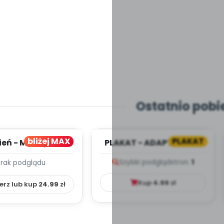
Ostatnio pobi
bliżej MAX
PLAKAT
ień - MIESIĘCZNY
PLAKAT - ADAPTACJA -
PLAN PRACY
PORADNIK DLA RODZICA
Szybki podgląd
stron:
1
Brak podglądu
HOWAWCZO –
YDAKTYC...
Kup
4.99
zł
erz lub kup
24.99
zł