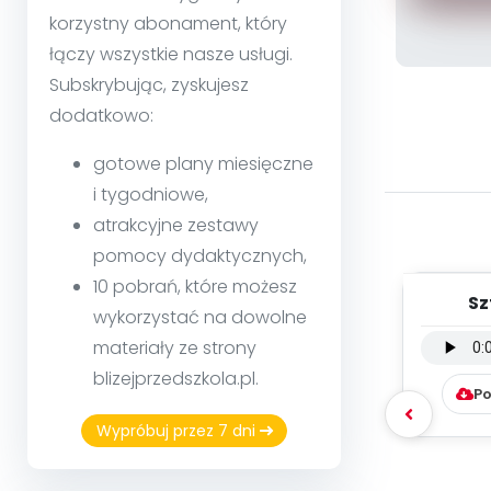
korzystny abonament, który
łączy wszystkie nasze usługi.
Subskrybując, zyskujesz
dodatkowo:
gotowe plany miesięczne
i tygodniowe,
atrakcyjne zestawy
pomocy dydaktycznych,
10 pobrań, które możesz
Sz
wykorzystać na dowolne
przeds
materiały ze strony
instr
blizejprzedszkola.pl.
Po
Wypróbuj przez 7 dni