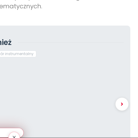
tematycznych.
ież
ór instrumentalny