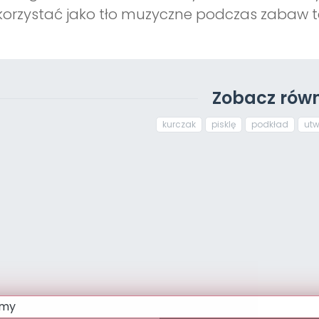
orzystać jako tło muzyczne podczas zabaw 
Zobacz równ
kurczak
pisklę
podkład
utw