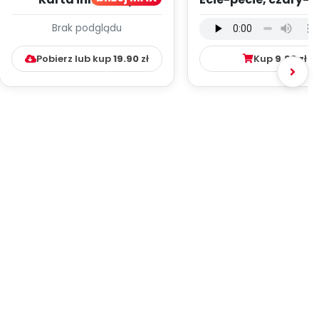
pedagogicznej -
wersja wokalna (
Brak podglądu
Kumpelkowo
mp3)
Pobierz lub kup
19.90
zł
Kup
9.99
zł