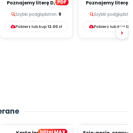
PDF
Poznajemy literę D, cz. 1
Poznajemy literę E, 
(PD)
(PD)
Szybki podgląd
stron:
9
Szybki podgląd
stro
Pobierz lub kup
12.00
zł
Pobierz lub kup
12.
erane
bliżej MAX
Karta innowacji
Ecie-pecie, czary-m