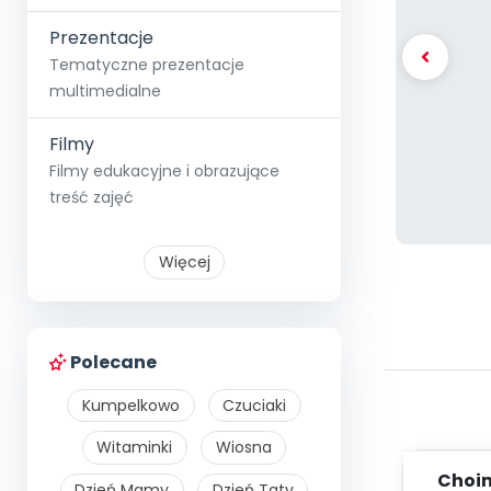
Prezentacje
Tematyczne prezentacje
multimedialne
Filmy
Filmy edukacyjne i obrazujące
treść zajęć
Więcej
Polecane
Kumpelkowo
Czuciaki
Witaminki
Wiosna
Choi
Dzień Mamy
Dzień Taty