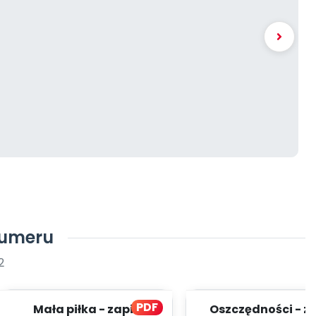
numeru
2
PDF
Mała piłka - zapis
Oszczędności - z