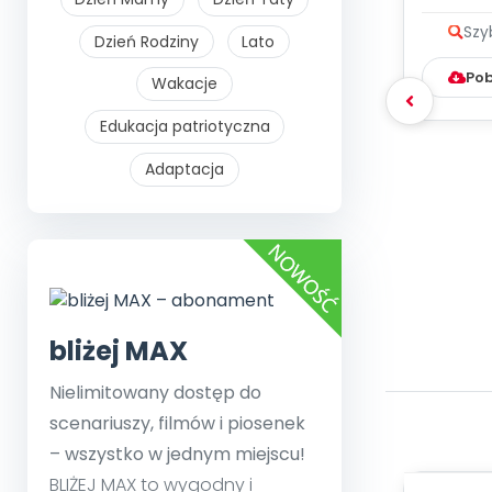
zapis
Szy
Dzień Rodziny
Lato
Pob
Wakacje
Edukacja patriotyczna
Adaptacja
bliżej MAX
Nielimitowany dostęp do
scenariuszy, filmów i piosenek
– wszystko w jednym miejscu!
BLIŻEJ MAX to wygodny i