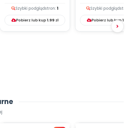
melodii i tekst
melodii i tekst
Szybki podgląd
stron:
1
Szybki podgląd
stro
Pobierz lub kup
1.99
zł
Pobierz lub kup
1.9
arne
j