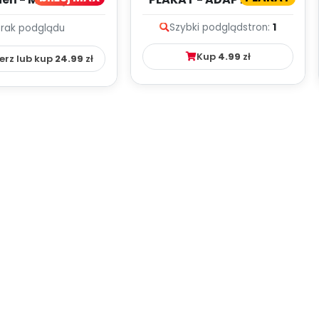
PLAN PRACY
PORADNIK DLA RODZICA
Szybki podgląd
stron:
1
Brak podglądu
HOWAWCZO –
YDAKTYC...
Kup
4.99
zł
erz lub kup
24.99
zł