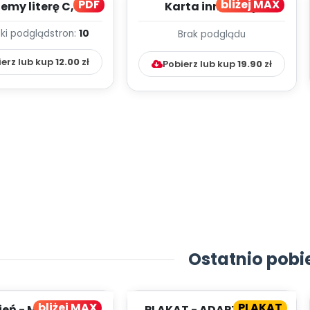
PDF
bliżej MAX
my literę C, cz. 1
Karta innowacji
(PD)
pedagogicznej -
ki podgląd
stron:
10
Brak podglądu
Kumpelkowo
ierz lub kup
12.00
zł
Pobierz lub kup
19.90
zł
Ostatnio pobi
bliżej MAX
PLAKAT
ień - MIESIĘCZNY
PLAKAT - ADAPTACJA -