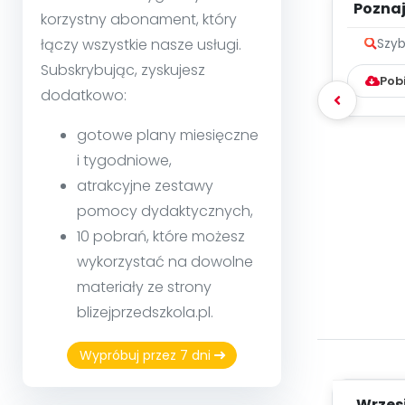
Poznaje
korzystny abonament, który
łączy wszystkie nasze usługi.
Szyb
Subskrybując, zyskujesz
Pob
dodatkowo:
gotowe plany miesięczne
i tygodniowe,
atrakcyjne zestawy
pomocy dydaktycznych,
10 pobrań, które możesz
wykorzystać na dowolne
materiały ze strony
blizejprzedszkola.pl.
Wypróbuj przez 7 dni
Wrzes