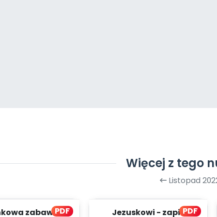
Więcej z tego 
Listopad 202
PDF
PDF
nkowa zabawa -
Jezuskowi - zapis