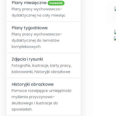
online lub stacjonarnie.
Plany miesięczne
Szko
Film
Wygr
nowość
Społeczność
Strona główna
Poznaj pakiet MAX
Wszystkie projekty
Skontaktuj się
Wit
Plany pracy wychowawczo-
O miesięczniku
O Akademii
+48 12 631 04 10
Zdro
dydaktycznej na cały miesiąc
Zam
Kio
kontakt@blizejprzedszkola.pl
Szko
E-wy
Doo
Plany tygodniowe
Pozn
Plany pracy wychowawczo-
dydaktycznej do tematów
Akredyt
Wydanie l
∞
Pakiet 
Dodaj wpis
Sen
kompleksowych
Akademia Edu
Pełen dostęp
Zob
Testuj przez 7 dni
Patr
Strefy, k
przedłużenie a
NP.5470.4.20
Zdjęcia i rysunki
Zam
Zob
Fotografie, ilustracje, karty pracy,
kolorowanki, historyjki obrazkowe
Historyjki obrazkowe
Pomoce rozwijające umiejętność
myślenia przyczynowo-
skutkowego i ilustracje do
opowiadań.