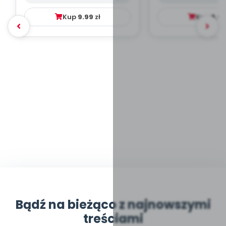
Kup
9.99
zł
Kup
9.9
Bądź na bieżąco z najnowszymi
treściami