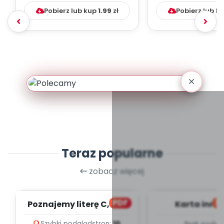
Pobierz lub kup
1.99
zł
Pobierz lub k
Teraz popularne
zobacz więcej
PDF
bl
Poznajemy literę C, cz. 1
Karta inno
(PD)
pedagogicz
Szybki podgląd
stron:
10