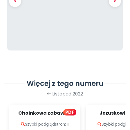
Więcej z tego numeru
Listopad 2022
PDF
Choinkowa zabawa -
Jezuskowi -
zapis melodii i tekst
melodii i t
Szybki podgląd
stron:
1
Szybki podglą