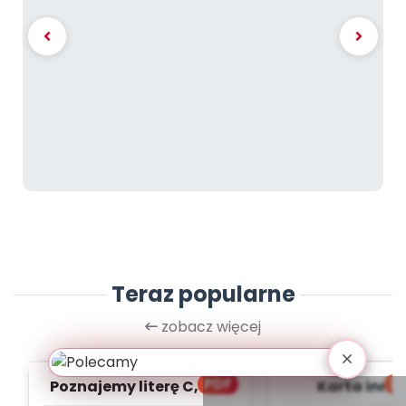
Teraz popularne
zobacz więcej
PDF
bl
Poznajemy literę C, cz. 1
Karta inno