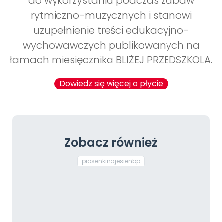
do wykorzystania podczas zabaw
rytmiczno-muzycznych i stanowi
uzupełnienie treści edukacyjno-
wychowawczych publikowanych na
łamach miesięcznika BLIŻEJ PRZEDSZKOLA.
Dowiedz się więcej o płycie
Zobacz również
piosenkinajesienbp