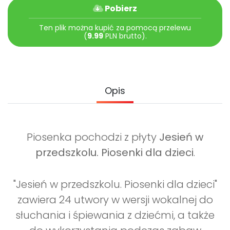
Archiwalne numery
Pobierz
Promocje
Ten plik można kupić za pomocą przelewu
Pomoc
(
9.99
PLN brutto).
Opis
Piosenka pochodzi z płyty
Jesień w
przedszkolu. Piosenki dla dzieci
.
"Jesień w przedszkolu. Piosenki dla dzieci"
zawiera 24 utwory w wersji wokalnej do
słuchania i śpiewania z dziećmi, a także