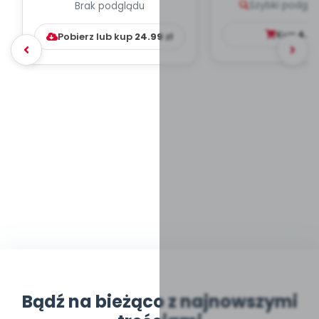
Szybki podglą
Brak podglądu
WYCHOWAWCZO –
DYDAKTYC...
Kup
4.9
Pobierz lub kup
24.99
zł
Bądź na bieżąco z najnowszymi