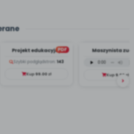
erane
PDF
Projekt edukacyjny
Maszynista zuch
Dookoła Polski
wersja wokalna (
Szybki podgląd
stron:
143
mp3)
Kup
99.00
zł
Kup
9.99
zł