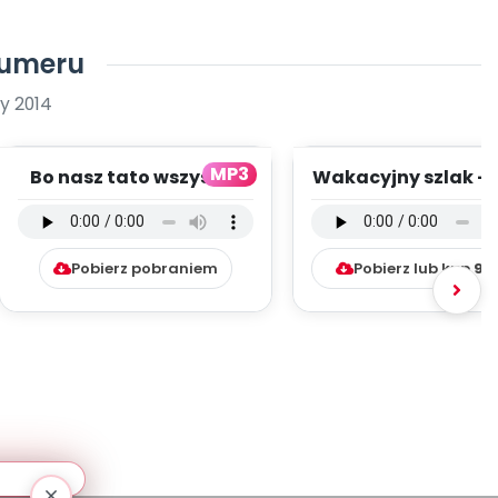
numeru
y 2014
MP3
Bo nasz tato wszystko
Wakacyjny szlak - 
umie - wersja
instrumentalny (
instrumentalna (PD,...
mp3)
Pobierz pobraniem
Pobierz lub kup
9.