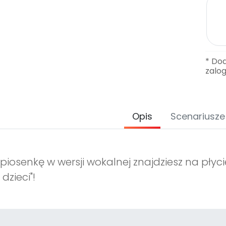
* Do
zalo
Opis
Scenariusze
piosenkę w wersji wokalnej znajdziesz na płyc
 dzieci"
!