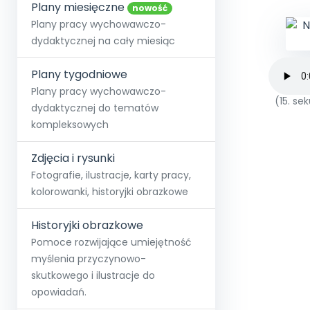
online lub stacjonarnie.
Plany miesięczne
Szko
Film
Wygr
nowość
Społeczność
Strona główna
Poznaj pakiet MAX
Wszystkie projekty
Skontaktuj się
Wit
Plany pracy wychowawczo-
O miesięczniku
O Akademii
+48 12 631 04 10
Zdro
dydaktycznej na cały miesiąc
Zam
Kio
kontakt@blizejprzedszkola.pl
Szko
E-wy
Doo
Plany tygodniowe
Pozn
Plany pracy wychowawczo-
(15. s
dydaktycznej do tematów
Akredyt
Wydanie l
∞
Pakiet 
Dodaj wpis
Sen
kompleksowych
Akademia Edu
Pełen dostęp
Zob
Testuj przez 7 dni
Patr
Strefy, k
przedłużenie a
NP.5470.4.20
Zdjęcia i rysunki
Zam
Zob
Fotografie, ilustracje, karty pracy,
kolorowanki, historyjki obrazkowe
Historyjki obrazkowe
Pomoce rozwijające umiejętność
myślenia przyczynowo-
skutkowego i ilustracje do
opowiadań.