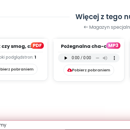
Więcej z tego 
Magazyn specjaln
PDF
MP3
czy smog, cz. 2
Pożegnalna cha-cha -
(PD)
wersja instrumentalna
bki podgląd
stron:
1
(PD, mp3)
bierz pobraniem
Pobierz pobraniem