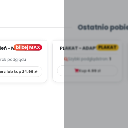
Ostatnio pobi
bliżej MAX
PLAKAT
ień - MIESIĘCZNY
PLAKAT - ADAPTACJA -
PLAN PRACY
PORADNIK DLA RODZICA
Szybki podgląd
stron:
1
Brak podglądu
HOWAWCZO –
YDAKTYC...
Kup
4.99
zł
erz lub kup
24.99
zł