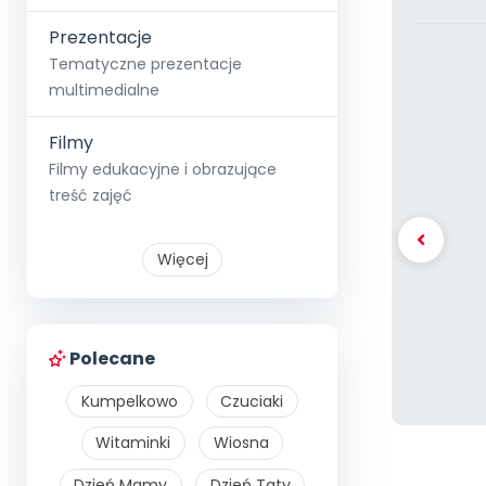
Prezentacje
Tematyczne prezentacje
multimedialne
Filmy
Filmy edukacyjne i obrazujące
treść zajęć
Więcej
Polecane
Kumpelkowo
Czuciaki
Witaminki
Wiosna
Dzień Mamy
Dzień Taty