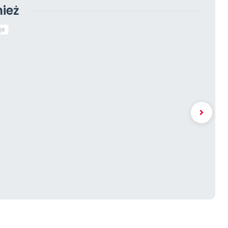
ież
je