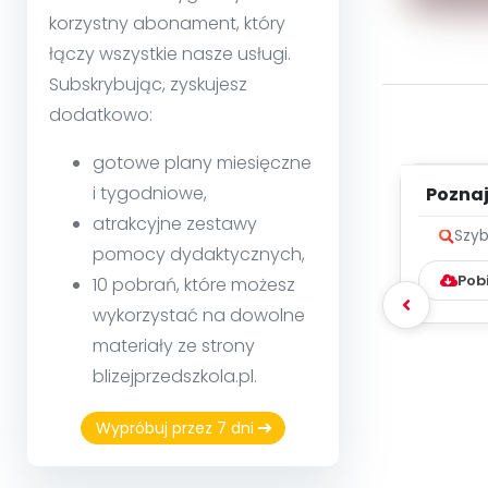
korzystny abonament, który
łączy wszystkie nasze usługi.
Subskrybując, zyskujesz
dodatkowo:
gotowe plany miesięczne
i tygodniowe,
Poznaje
atrakcyjne zestawy
Szyb
pomocy dydaktycznych,
Pob
10 pobrań, które możesz
wykorzystać na dowolne
materiały ze strony
blizejprzedszkola.pl.
Wypróbuj przez 7 dni