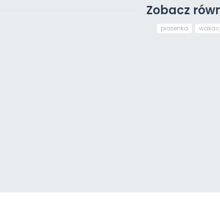
Zobacz równ
piosenka
wakac