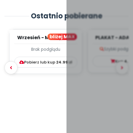
Ostatnio pobierane
bliżej MAX
Wrzesień - MIESIĘCZNY
PLAKAT - ADAP
PLAN PRACY
PORADNIK DLA 
Szybki podglą
Brak podglądu
WYCHOWAWCZO –
DYDAKTYC...
Kup
4.9
Pobierz lub kup
24.99
zł