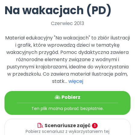
Archiwalne numery
Na wakacjach (PD)
Promocje
Pomoc
Czerwiec 2013
Materiał edukacyjny "Na wakacjach" to zbiór ilustracji
i grafik, które wprowadzą dzieci w tematykę
wakacyjnych przygód. Pomoc dydaktyczna zawiera
różnorodne elementy związane z wodnymi i
pustynnymi krajobrazami, idealne do wykorzystania
w przedszkolu. Co zawiera materiał Ilustracje palm,
statk...
więcej
Pobierz
Ten plik można pobrać bezpłatnie.
Scenariusze zajęć
1
Pobierz scenariusz z wykorzystaniem tej