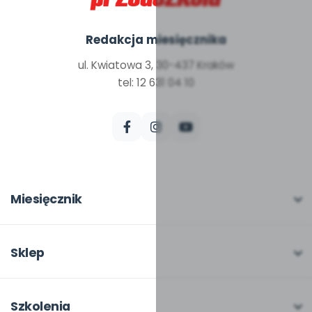
Redakcja miesięcznika
ul. Kwiatowa 3, 30-437 Kraków
tel: 12 631 04 10
Miesięcznik
O miesięczniku
W numerze
Sklep
Scenariusze i artykuły
Pełna oferta
Pomoce dydaktyczne
Moje zakupy
Szkolenia