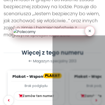
bezpiecznej zabawy na lodzie. Pasuje do
scenariusza „Jestem bezpieczny bo wiem,
jak zachować się właściwie…” oraz innych
zajęć o zimie i bezpieczeństwie z
magazynu specjalnego 2013.
Więcej z tego numeru
Magazyn specjalny 2013
PLAKAT
Plakat - Wspomnienia z
Plakat - Wspom
wakacji (cz. 2)
wakacji (cz
Brak podglądu
Brak podgl
Zamów ten numer
Zamów ten