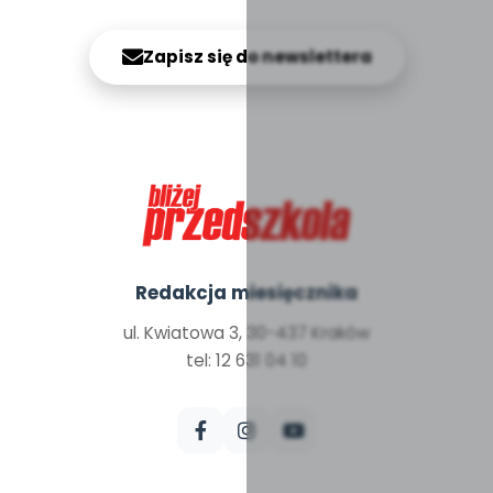
Zapisz się do newslettera
Redakcja miesięcznika
ul. Kwiatowa 3, 30-437 Kraków
tel: 12 631 04 10