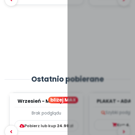
Ostatnio pobierane
bliżej MAX
Wrzesień - MIESIĘCZNY
PLAKAT - ADAP
PLAN PRACY
PORADNIK DLA 
Szybki podglą
Brak podglądu
WYCHOWAWCZO –
DYDAKTYC...
Kup
4.9
Pobierz lub kup
24.99
zł