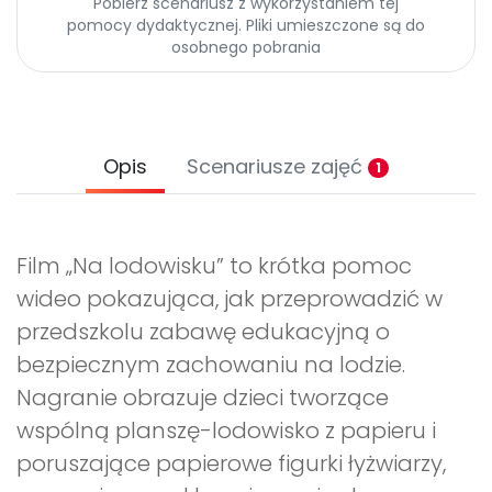
Pobierz scenariusz z wykorzystaniem tej
Archiwalne numery
pomocy dydaktycznej. Pliki umieszczone są do
Promocje
osobnego pobrania
Pomoc
Opis
Scenariusze zajęć
1
Film „Na lodowisku” to krótka pomoc
wideo pokazująca, jak przeprowadzić w
przedszkolu zabawę edukacyjną o
bezpiecznym zachowaniu na lodzie.
Nagranie obrazuje dzieci tworzące
wspólną planszę-lodowisko z papieru i
poruszające papierowe figurki łyżwiarzy,