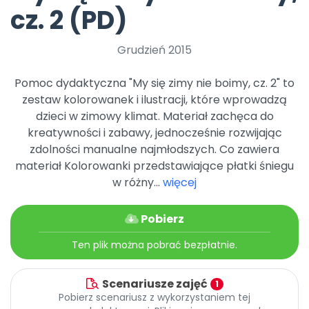
Archiwalne numery
cz. 2 (PD)
Promocje
Pomoc
Grudzień 2015
Pomoc dydaktyczna "My się zimy nie boimy, cz. 2" to
zestaw kolorowanek i ilustracji, które wprowadzą
dzieci w zimowy klimat. Materiał zachęca do
kreatywności i zabawy, jednocześnie rozwijając
zdolności manualne najmłodszych. Co zawiera
materiał Kolorowanki przedstawiające płatki śniegu
w różny...
więcej
Pobierz
Ten plik można pobrać bezpłatnie.
Scenariusze zajęć
1
Pobierz scenariusz z wykorzystaniem tej