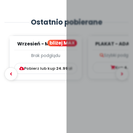
Ostatnio pobierane
bliżej MAX
Wrzesień - MIESIĘCZNY
PLAKAT - ADAP
PLAN PRACY
PORADNIK DLA 
Szybki podglą
Brak podglądu
WYCHOWAWCZO –
DYDAKTYC...
Kup
4.9
Pobierz lub kup
24.99
zł