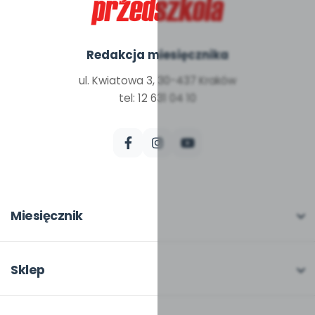
Redakcja miesięcznika
ul. Kwiatowa 3, 30-437 Kraków
tel: 12 631 04 10
Miesięcznik
O miesięczniku
W numerze
Sklep
Scenariusze i artykuły
Pełna oferta