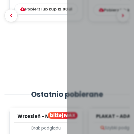
Pobierz lub kup
12.00
zł
Pobierz lub ku
Ostatnio pobierane
bliżej MAX
Wrzesień - MIESIĘCZNY
PLAKAT - ADAP
PLAN PRACY
PORADNIK DLA 
Szybki podglą
Brak podglądu
WYCHOWAWCZO –