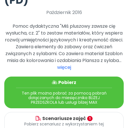
(PD)
Archiwalne numery
Promocje
Październik 2016
Pomoc
Pomoc dydaktyczna "Miś pluszowy zawsze cię
wysłucha, cz. 2" to zestaw materiałów, który wspiera
rozwój umiejętności językowych i kreatywność dzieci.
Zawiera elementy do zabawy oraz ćwiczeń
związanych z sylabami. Co zawiera materiał Szablon
misia do kolorowania i ozdabiania Plansza z sylaba...
więcej
Pobierz
Ten plik można pobrać za pomocą pobrań
dołączanych do miesięcznika BLIŻEJ
PRZEDSZKOLA lub usługi bliżej MAX
Scenariusze zajęć
1
Pobierz scenariusz z wykorzystaniem tej