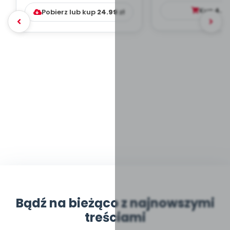
DYDAKTYC...
Kup
4.9
Pobierz lub kup
24.99
zł
Bądź na bieżąco z najnowszymi
treściami