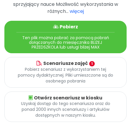
Promocje
sprzyjający nauce Możliwość wykorzystania w
Pomoc
różnych...
więcej
Pobierz
Ten plik można pobrać za pomocą pobrań
dołączanych do miesięcznika BLIŻEJ
PRZEDSZKOLA lub usługi bliżej MAX
Scenariusze zajęć
1
Pobierz scenariusz z wykorzystaniem tej
pomocy dydaktycznej. Pliki umieszczone są do
osobnego pobrania
Otwórz scenariusz w kiosku
Uzyskaj dostęp do tego scenariusza oraz do
ponad 2000 innych scenariuszy i artykułów
dostępnych w naszym kiosku.