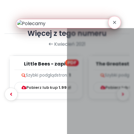
Więcej z tego numeru
Kwiecień 2021
PDF
Little Bees - zapis
The Greatest 
melodii i tekst
zapis melodii 
Szybki podgląd
stron:
1
Szybki podglą
Pobierz lub kup
1.99
zł
Pobierz lub k