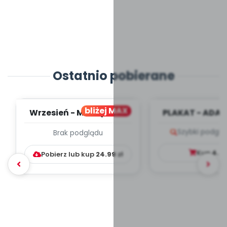
Ostatnio pobierane
bliżej MAX
Wrzesień - MIESIĘCZNY
PLAKAT - ADAP
PLAN PRACY
PORADNIK DLA 
Szybki podglą
Brak podglądu
WYCHOWAWCZO –
DYDAKTYC...
Kup
4.9
Pobierz lub kup
24.99
zł