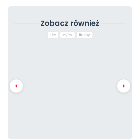
Zobacz również
Ule
cyfry
liczby