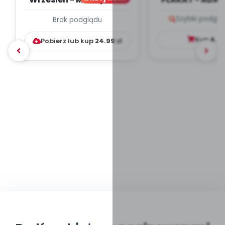
PLAN PRACY
PORADNIK DLA 
Szybki podglą
Brak podglądu
WYCHOWAWCZO –
DYDAKTYC...
Kup
4.9
Pobierz lub kup
24.99
zł