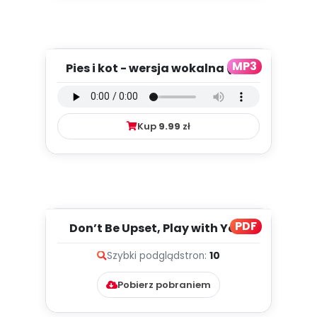
MP3
Pies i kot - wersja wokalna (PD,
mp3)
Kup
9.99
zł
PDF
Don’t Be Upset, Play with Your
Pet! (PD)
Szybki podgląd
stron:
10
Pobierz pobraniem