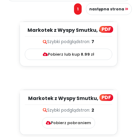
1
następna strona
PDF
Markotek z Wyspy Smutku, cz. 2
(PD)
Szybki podgląd
stron:
7
Pobierz lub kup
8.99
zł
PDF
Markotek z Wyspy Smutku, cz. 1
(PD)
Szybki podgląd
stron:
2
Pobierz pobraniem