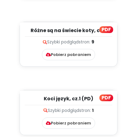
PDF
Różne są na świecie koty, cz. 1
(PD)
Szybki podgląd
stron:
9
Pobierz pobraniem
PDF
Koci język, cz.1 (PD)
Szybki podgląd
stron:
1
Pobierz pobraniem