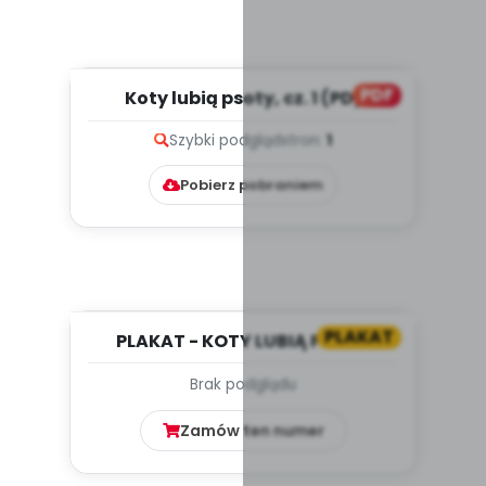
PDF
Koty lubią psoty, cz. 1 (PD)
Szybki podgląd
stron:
1
Pobierz pobraniem
PLAKAT
PLAKAT - KOTY LUBIĄ PSOTY
Brak podglądu
Zamów ten numer