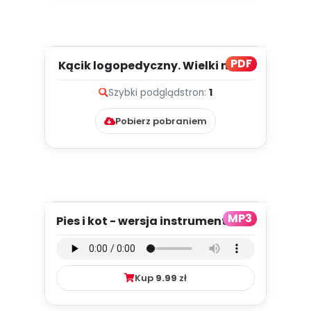
PDF
Kącik logopedyczny. Wielki mecz
– psy kontra koty, cz. ...
Szybki podgląd
stron:
1
Pobierz pobraniem
MP3
Pies i kot - wersja instrumentalna
(PD, mp3)
Kup
9.99
zł