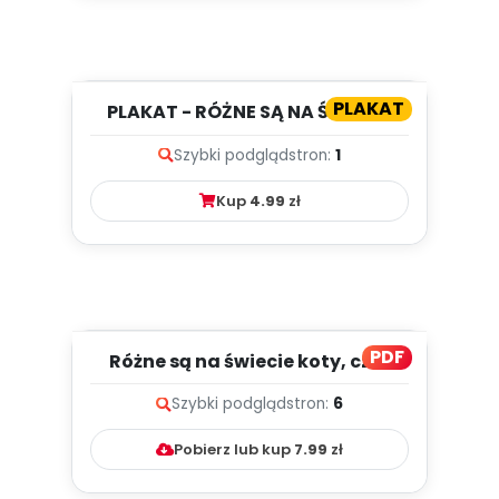
PLAKAT
PLAKAT - RÓŻNE SĄ NA ŚWIECIE
KOTY
Szybki podgląd
stron:
1
Kup
4.99
zł
PDF
Różne są na świecie koty, cz. 2
(PD)
Szybki podgląd
stron:
6
Pobierz lub kup
7.99
zł