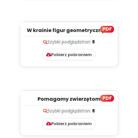
PDF
W krainie figur geometrycznych
[przedszkolne inspiracj...
Szybki podgląd
stron:
8
Pobierz pobraniem
PDF
Pomagamy zwierzętom
odzyskać głos, cz. 2 (PD)
Szybki podgląd
stron:
8
Pobierz pobraniem