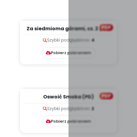
PDF
Za siedmioma górami, cz. 2 (PD)
Szybki podgląd
stron:
4
Pobierz pobraniem
PDF
Oswoić Smoka (PD)
Szybki podgląd
stron:
2
Pobierz pobraniem