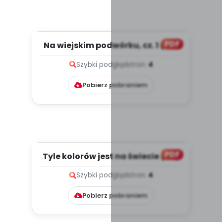
PDF
Na wiejskim podwórku, cz. 1 (PD)
Szybki podgląd
stron:
4
Pobierz pobraniem
PDF
Tyle kolorów jest na świecie (PD)
Szybki podgląd
stron:
4
Pobierz pobraniem