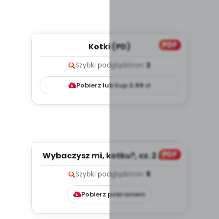
PDF
Kotki (PD)
Szybki podgląd
stron:
2
Pobierz lub kup
2.99
zł
PDF
Wybaczysz mi, kotku?, cz. 2 (PD)
Szybki podgląd
stron:
6
Pobierz pobraniem