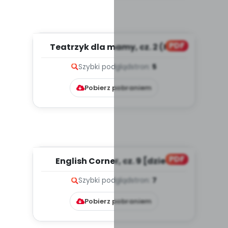
PDF
Teatrzyk dla mamy, cz. 2 (PD)
Szybki podgląd
stron:
5
Pobierz pobraniem
PDF
English Corner, cz. 9 [dzieci
młodsze - MATERIAŁY NA MA...
Szybki podgląd
stron:
7
Pobierz pobraniem