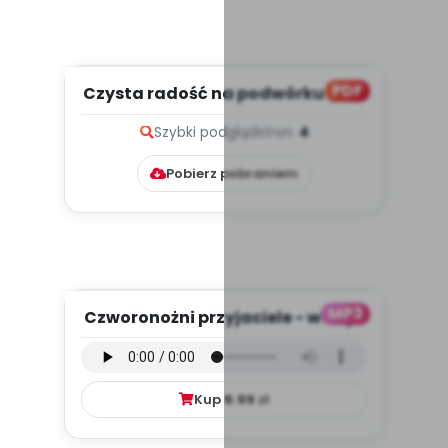
PDF
Czysta radość na podwórku (PD)
Szybki podgląd
stron:
4
Pobierz pobraniem
MP3
Czworonożni przyjaciele - wersja
wokalna (PD, mp3)
Kup
9.99
zł