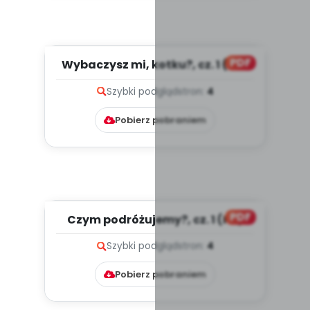
PDF
Wybaczysz mi, kotku?, cz. 1 (PD)
Szybki podgląd
stron:
4
Pobierz pobraniem
PDF
Czym podróżujemy?, cz. 1 (PD)
Szybki podgląd
stron:
4
Pobierz pobraniem