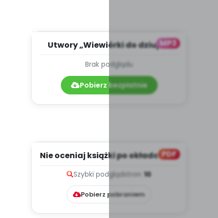
MP3
Utwory „Wiewiórki do dziupli”
oraz „Wiewiórki” pochodzą...
Brak podglądu
Pobierz bezpłatnie
PDF
Nie oceniaj książki po okładce, cz.
2 (PD)
Szybki podgląd
stron:
10
Pobierz pobraniem