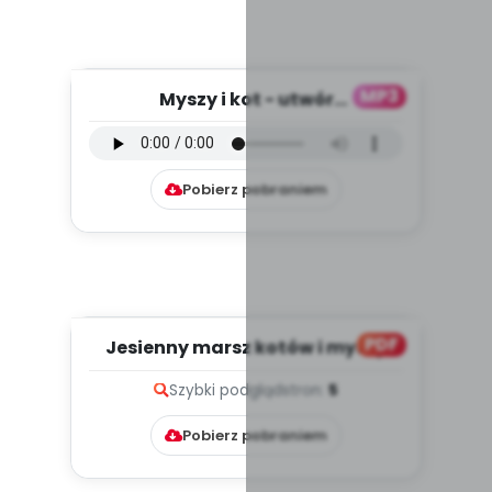
MP3
Myszy i kot - utwór
instrumentalny (PD, mp3)
Pobierz pobraniem
PDF
Jesienny marsz kotów i myszy
(PD)
Szybki podgląd
stron:
5
Pobierz pobraniem