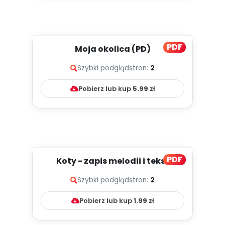
PDF
Moja okolica (PD)
Szybki podgląd
stron:
2
Pobierz lub kup
5.99
zł
PDF
Koty - zapis melodii i tekst
Szybki podgląd
stron:
2
Pobierz lub kup
1.99
zł