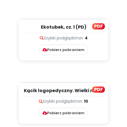
PDF
Ekotubek, cz. 1 (PD)
Szybki podgląd
stron:
4
Pobierz pobraniem
PDF
Kącik logopedyczny. Wielki mecz
– psy kontra koty, cz. ...
Szybki podgląd
stron:
10
Pobierz pobraniem