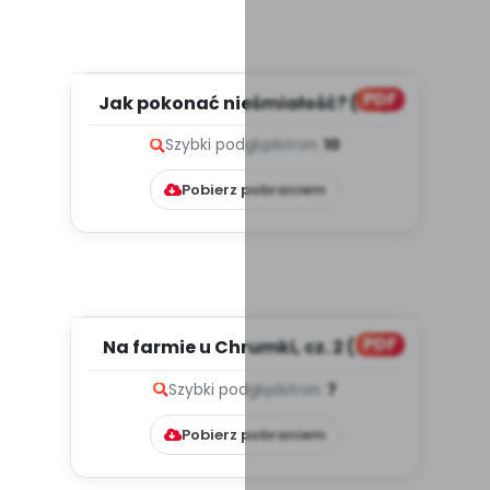
PDF
Jak pokonać nieśmiałość? (PD)
Szybki podgląd
stron:
10
Pobierz pobraniem
PDF
Na farmie u Chrumki, cz. 2 (PD)
Szybki podgląd
stron:
7
Pobierz pobraniem