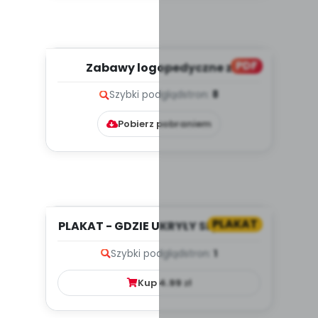
PDF
Zabawy logopedyczne z
głoskami „k” i „g”, cz. 2 (PD)...
Szybki podgląd
stron:
8
Pobierz pobraniem
PLAKAT
PLAKAT - GDZIE UKRYŁY SIĘ KOTKI?
Szybki podgląd
stron:
1
Kup
4.99
zł