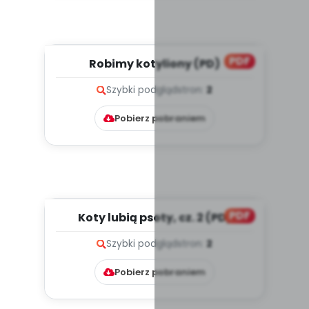
PDF
Robimy kotyliony (PD)
Szybki podgląd
stron:
2
Pobierz pobraniem
PDF
Koty lubią psoty, cz. 2 (PD)
Szybki podgląd
stron:
2
Pobierz pobraniem