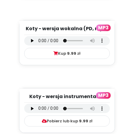
MP3
Koty - wersja wokalna (PD, mp3)
Kup
9.99
zł
MP3
Koty - wersja instrumentalna
(PD, mp3)
Pobierz lub kup
9.99
zł