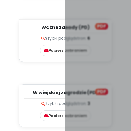
PDF
Ważne zasady (PD)
Szybki podgląd
stron:
6
Pobierz pobraniem
PDF
W wiejskiej zagrodzie (PD)
Szybki podgląd
stron:
3
Pobierz pobraniem