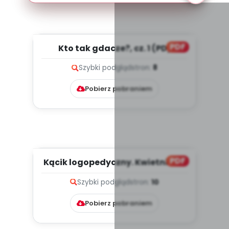
PDF
Kto tak gdacze?, cz. 1 (PD)
Szybki podgląd
stron:
8
Pobierz pobraniem
PDF
Kącik logopedyczny. Kwietniowe
zabawy językowe (PD)
Szybki podgląd
stron:
10
Pobierz pobraniem