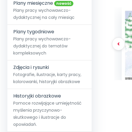
online lub stacjonarnie.
Plany miesięczne
Szko
Film
Wygr
nowość
Społeczność
Strona główna
Poznaj pakiet MAX
Wszystkie projekty
Skontaktuj się
Wit
Plany pracy wychowawczo-
O miesięczniku
O Akademii
+48 12 631 04 10
Zdro
dydaktycznej na cały miesiąc
Zam
Kio
kontakt@blizejprzedszkola.pl
Szko
E-wy
Doo
Plany tygodniowe
Pozn
Plany pracy wychowawczo-
dydaktycznej do tematów
Akredyt
Wydanie l
∞
Pakiet 
Dodaj wpis
Sen
kompleksowych
Akademia Edu
Pełen dostęp
Zob
Testuj przez 7 dni
Patr
Strefy, k
przedłużenie a
NP.5470.4.20
Zdjęcia i rysunki
Zam
Zob
Fotografie, ilustracje, karty pracy,
kolorowanki, historyjki obrazkowe
Historyjki obrazkowe
Pomoce rozwijające umiejętność
myślenia przyczynowo-
skutkowego i ilustracje do
opowiadań.