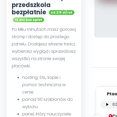
przedszkola
bezpłatnie
od 218 zł/rok
14 dni bez opłat
Po kilku minutach masz gotową
stronę i dostęp do prostego
panelu. Dodajesz własne treści,
wybierasz wygląd i sprawdzasz
wszystko na stronie swojej
placówki.
hosting, SSL, kopie i
pomoc techniczna w
cenie
Ptas
ponad 50 szablonów do
inst
wyboru
panel, który nauczyciele
Po