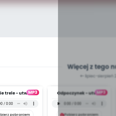
Więcej z tego 
lipiec-sierpień 
MP3
MP3
ie trele - utwór
Odpoczynek - utwór
rumentalny (PD,
instrumentalny (PD,
mp3)
mp3)
bierz pobraniem
Pobierz pobraniem