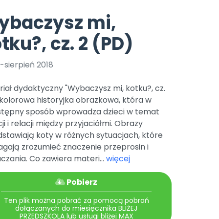
e
y
Gotowa w mniej niż 10 min • 14 dni bez opłat
Zobacz nas na Instagramie
Bliżej Pieska
ybaczysz mi,
Pomoc zwierzętom
TikTok
tku?, cz. 2 (PD)
Nowości
Zobacz nas na TikToku
wej
Książka (dla) Przedszkolaka
Zapowiedzi
Promowanie czytelnictwa
c-sierpień 2018
YouTube
zkoli
Polecamy
Filmy edukacyjne
iał dydaktyczny "Wybaczysz mi, kotku?, cz.
osk Online.
5 czerwca 2024 r. uzyskała
Promocje
 kolorowa historyjka obrazkowa, która w
19 r. Nr decyzji:
stępny sposób wprowadza dzieci w temat
Archiwalne numery
i i relacji między przyjaciółmi. Obrazy
stawiają koty w różnych sytuacjach, które
Pomoc
gają zrozumieć znaczenie przeprosin i
zania. Co zawiera materi...
więcej
Pobierz
Ten plik można pobrać za pomocą pobrań
dołączanych do miesięcznika BLIŻEJ
PRZEDSZKOLA lub usługi bliżej MAX