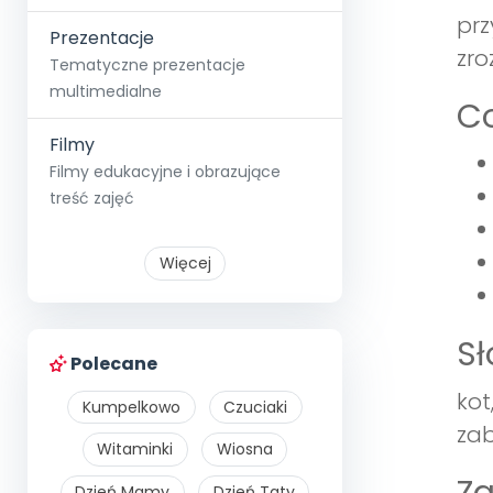
prz
Prezentacje
zro
Tematyczne prezentacje
multimedialne
Co
Filmy
Filmy edukacyjne i obrazujące
treść zajęć
Więcej
S
Polecane
kot
Kumpelkowo
Czuciaki
zab
Witaminki
Wiosna
Dzień Mamy
Dzień Taty