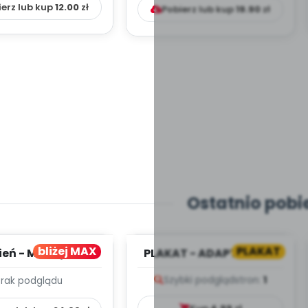
ierz lub kup
12.00
zł
Pobierz lub kup
19.90
zł
Ostatnio pobi
bliżej MAX
PLAKAT
ień - MIESIĘCZNY
PLAKAT - ADAPTACJA -
PLAN PRACY
PORADNIK DLA RODZICA
Szybki podgląd
stron:
1
Brak podglądu
HOWAWCZO –
YDAKTYC...